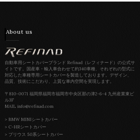
About us
自動車用シートカバーブランド Refinad（レフィナード）の公式サ
イトです。国産車・輸入車合わせて約340車種、それぞれの型式に
対応した車種専用シートカバーを製造しております。デザイン、
品質、技術にこだわり、上質な車内空間を実現します。
〒810-0071 福岡県福岡市福岡市中央区那の津2-6-4 九州産業東ビ
ル3F
MAIL info@refinad.com
>
BMW MINIシートカバー
>
C-HRシートカバー
>
プリウス 50系シートカバー