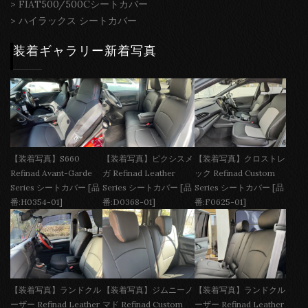
>
FIAT500/500Cシートカバー
>
ハイラックス シートカバー
装着ギャラリー新着写真
【装着写真】S660
【装着写真】ピクシスメ
【装着写真】クロストレ
Refinad Avant-Garde
ガ Refinad Leather
ック Refinad Custom
Series シートカバー [品
Series シートカバー [品
Series シートカバー [品
番:H0354-01]
番:D0368-01]
番:F0625-01]
【装着写真】ランドクル
【装着写真】ジムニーノ
【装着写真】ランドクル
ーザー Refinad Leather
マド Refinad Custom
ーザー Refinad Leather