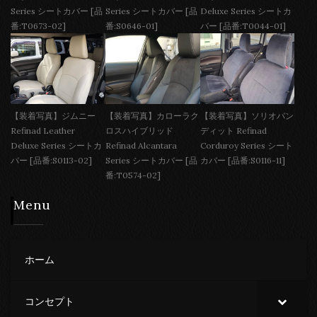
Series シートカバー [品
Series シートカバー [品
Deluxe Series シートカ
番:T0673-02]
番:S0646-01]
バー [品番:T0044-01]
【装着写真】ジムニー
【装着写真】カローラク
【装着写真】ソリオバン
Refinad Leather
ロスハイブリッド
ディット Refinad
Deluxe Series シートカ
Refinad Alcantara
Corduroy Series シート
バー [品番:S0113-02]
Series シートカバー [品
カバー [品番:S0116-11]
番:T0574-02]
Menu
ホーム
コンセプト