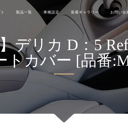
プト
製品一覧
車種設定
装着ギャラリー
お問い合
カ D：5 Refina
シートカバー [品番:MI