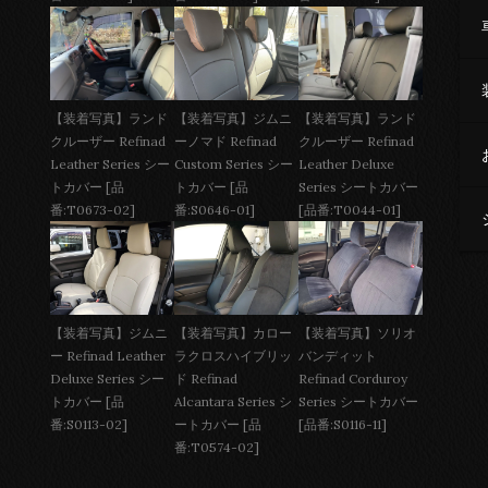
【装着写真】ジムニ
【装着写真】ランド
【装着写真】ランド
ーノマド Refinad
クルーザー Refinad
クルーザー Refinad
Custom Series シー
Leather Deluxe
Leather Series シー
トカバー [品
Series シートカバー
トカバー [品
番:S0646-01]
[品番:T0044-01]
番:T0673-02]
【装着写真】ジムニ
【装着写真】カロー
【装着写真】ソリオ
ー Refinad Leather
ラクロスハイブリッ
バンディット
Deluxe Series シー
ド Refinad
Refinad Corduroy
トカバー [品
Alcantara Series シ
Series シートカバー
番:S0113-02]
ートカバー [品
[品番:S0116-11]
番:T0574-02]