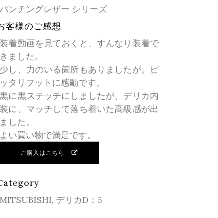
パンチングレザー シリーズ
お客様のご感想
装着動画を見ておくと、すんなり装着で
きました。
少し、力のいる箇所もありましたが。ピ
ッタリフットに感動です。
黒に黒ステッチにしましたが、デリカ内
装に、マッチして落ち着いた高級感が出
ました。
よい買い物で満足です。
ご購入はこちら
Category
MITSUBISHI, デリカD：5