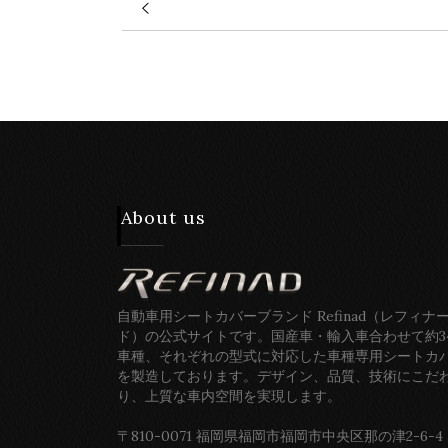
About us
自動車用シートカバーブランド Refinad（レフィナ
ド）の公式サイトです。国産車・輸入車合わせて約3
車種、それぞれの型式に対応した車種専用シートカ
を製造しております。デザイン、品質、技術にこだ
り、上質な車内空間を実現します。
〒810-0071 福岡県福岡市福岡市中央区那の津2-6-4