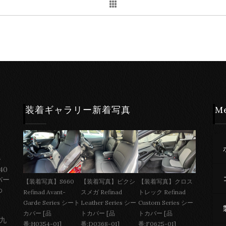
装着ギャラリー新着写真
M
ー
40
バー
【装着写真】S660
【装着写真】ピクシ
【装着写真】クロス
わ
Refinad Avant-
スメガ Refinad
トレック Refinad
Garde Series シート
Leather Series シー
Custom Series シー
カバー [品
トカバー [品
トカバー [品
 九
番:H0354-01]
番:D0368-01]
番:F0625-01]