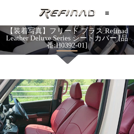
【装着写真】フリード プラス Refinad
Leather Deluxe Series シートカバー [品
番:H0392-01]