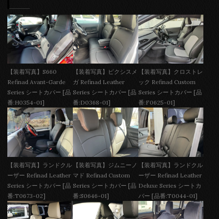
【装着写真】S660
【装着写真】ピクシスメ
【装着写真】クロストレ
Refinad Avant-Garde
ガ Refinad Leather
ック Refinad Custom
Series シートカバー [品
Series シートカバー [品
Series シートカバー [品
番:H0354-01]
番:D0368-01]
番:F0625-01]
【装着写真】ランドクル
【装着写真】ジムニーノ
【装着写真】ランドクル
ーザー Refinad Leather
マド Refinad Custom
ーザー Refinad Leather
Series シートカバー [品
Series シートカバー [品
Deluxe Series シートカ
番:T0673-02]
番:S0646-01]
バー [品番:T0044-01]