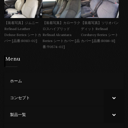
【装着写真】ジムニー
【装着写真】カローラク
【装着写真】ソリオバン
Refinad Leather
ロスハイブリッド
ディット Refinad
Deluxe Series シートカ
Refinad Alcantara
Corduroy Series シート
バー [品番:S0113-02]
Series シートカバー [品
カバー [品番:S0116-11]
番:T0574-02]
Menu
ホーム
コンセプト
製品一覧