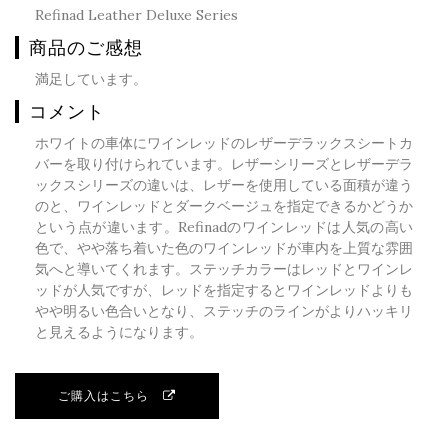
Refinad Leather Deluxe Series
商品のご感想
満足しています。
コメント
ホワイトの車体にワインレッドのレザーデラックスシートカ
バーを取り付けられています。レザーシリーズとレザーデラ
ックスシリーズの違いは、レザーを使用している面積が違う
のと、ワインレッドとダークベージュを指定できるかどうか
という点が違います。Refinadのワインレッドは人気の高い
色で、やや落ち着いた色のワインレッドが車内を上質な雰囲
気へと導いてくれます。ステッチカラーはレッドとワインレ
ッドが人気ですが、レッドを指定するとワインレッドよりも
やや明るい色合いとなり、ステッチのラインがよりハッキリ
と見えるようになります。
ご購入はこちら