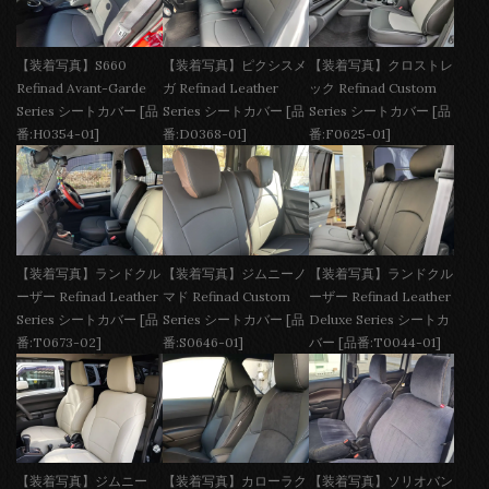
【装着写真】S660
【装着写真】ピクシスメ
【装着写真】クロストレ
Refinad Avant-Garde
ガ Refinad Leather
ック Refinad Custom
Series シートカバー [品
Series シートカバー [品
Series シートカバー [品
番:H0354-01]
番:D0368-01]
番:F0625-01]
【装着写真】ランドクル
【装着写真】ジムニーノ
【装着写真】ランドクル
ーザー Refinad Leather
マド Refinad Custom
ーザー Refinad Leather
Series シートカバー [品
Series シートカバー [品
Deluxe Series シートカ
番:T0673-02]
番:S0646-01]
バー [品番:T0044-01]
【装着写真】ジムニー
【装着写真】カローラク
【装着写真】ソリオバン