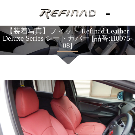
【装着写真】フィット Refinad Leather
Deluxe Series シートカバー [品番:H0075-
08]