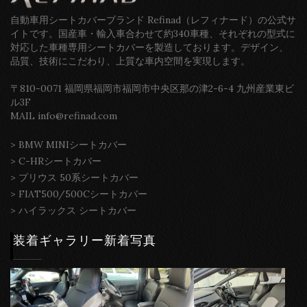
自動車用シートカバーブランド Refinad（レフィナード）の公式サ
イトです。国産車・輸入車合わせて約340車種、それぞれの型式に
対応した車種専用シートカバーを製造しております。デザイン、
品質、技術にこだわり、上質な車内空間を実現します。
〒810-0071 福岡県福岡市福岡市中央区那の津2-6-4 九州産業東ビ
ル3F
MAIL info@refinad.com
>
BMW MINIシートカバー
>
C-HRシートカバー
>
プリウス 50系シートカバー
>
FIAT500/500Cシートカバー
>
ハイラックス シートカバー
装着ギャラリー新着写真