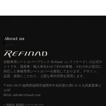
About us
自動車用シートカバーブランド Refinad（レフィナード）の公式サ
イトです。国産車・輸入車合わせて約340車種、それぞれの型式に
対応した車種専用シートカバーを製造しております。デザイン、
品質、技術にこだわり、上質な車内空間を実現します。
〒810-0071 福岡県福岡市福岡市中央区那の津2-6-4 九州産業東ビ
ル3F
MAIL info@refinad.com
>
BMW MINIシートカバー