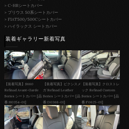
>
C-HRシートカバー
>
プリウス 50系シートカバー
>
FIAT500/500Cシートカバー
>
ハイラックス シートカバー
装着ギャラリー新着写真
【装着写真】S660
【装着写真】ピクシスメ
【装着写真】クロストレ
Refinad Avant-Garde
ガ Refinad Leather
ック Refinad Custom
Series シートカバー [品
Series シートカバー [品
Series シートカバー [品
番:H0354-01]
番:D0368-01]
番:F0625-01]