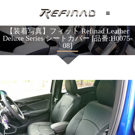
【装着写真】フィット Refinad Leather
Deluxe Series シートカバー [品番:H0075-
08]