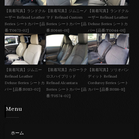
【装着写真】ランドクル
【装着写真】ジムニーノ
【装着写真】ランドクル
ーザー Refinad Leather
マド Refinad Custom
ーザー Refinad Leather
Series シートカバー [品
Series シートカバー [品
Deluxe Series シートカ
番:T0673-02]
番:S0646-01]
バー [品番:T0044-01]
【装着写真】ジムニー
【装着写真】カローラク
【装着写真】ソリオバン
Refinad Leather
ロスハイブリッド
ディット Refinad
Deluxe Series シートカ
Refinad Alcantara
Corduroy Series シート
バー [品番:S0113-02]
Series シートカバー [品
カバー [品番:S0116-11]
番:T0574-02]
Menu
ホーム