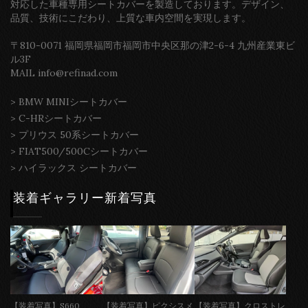
対応した車種専用シートカバーを製造しております。デザイン、
品質、技術にこだわり、上質な車内空間を実現します。
〒810-0071 福岡県福岡市福岡市中央区那の津2-6-4 九州産業東ビ
ル3F
MAIL info@refinad.com
>
BMW MINIシートカバー
>
C-HRシートカバー
>
プリウス 50系シートカバー
>
FIAT500/500Cシートカバー
>
ハイラックス シートカバー
装着ギャラリー新着写真
【装着写真】S660
【装着写真】ピクシスメ
【装着写真】クロストレ