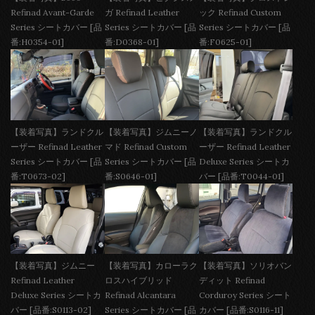
Refinad Avant-Garde
ガ Refinad Leather
ック Refinad Custom
Series シートカバー [品
Series シートカバー [品
Series シートカバー [品
番:H0354-01]
番:D0368-01]
番:F0625-01]
【装着写真】ランドクル
【装着写真】ジムニーノ
【装着写真】ランドクル
ーザー Refinad Leather
マド Refinad Custom
ーザー Refinad Leather
Series シートカバー [品
Series シートカバー [品
Deluxe Series シートカ
番:T0673-02]
番:S0646-01]
バー [品番:T0044-01]
【装着写真】ジムニー
【装着写真】カローラク
【装着写真】ソリオバン
Refinad Leather
ロスハイブリッド
ディット Refinad
Deluxe Series シートカ
Refinad Alcantara
Corduroy Series シート
バー [品番:S0113-02]
Series シートカバー [品
カバー [品番:S0116-11]