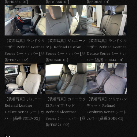
番:H0354-01]
番:D0368-01]
番:F0625-01]
【装着写真】ランドクル
【装着写真】ジムニーノ
【装着写真】ランドクル
ーザー Refinad Leather
マド Refinad Custom
ーザー Refinad Leather
Series シートカバー [品
Series シートカバー [品
Deluxe Series シートカ
番:T0673-02]
番:S0646-01]
バー [品番:T0044-01]
【装着写真】ジムニー
【装着写真】カローラク
【装着写真】ソリオバン
Refinad Leather
ロスハイブリッド
ディット Refinad
Deluxe Series シートカ
Refinad Alcantara
Corduroy Series シート
バー [品番:S0113-02]
Series シートカバー [品
カバー [品番:S0116-11]
番:T0574-02]