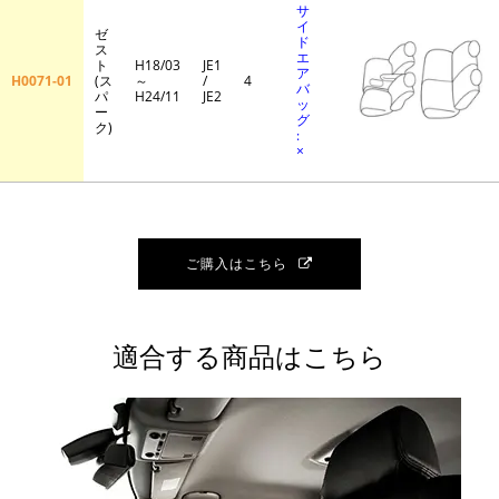
サ
イ
ゼ
ド
ス
エ
ト
H18/03
JE1
ア
H0071-01
(ス
～
/
4
バ
パ
H24/11
JE2
ッ
ー
グ
ク)
:
×
ご購入はこちら
適合する商品はこちら