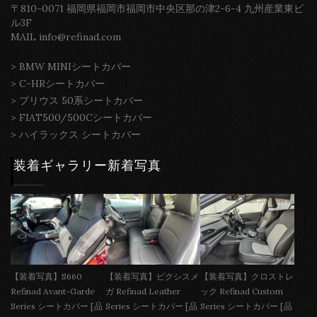
〒810-0071 福岡県福岡市福岡市中央区那の津2-6-4 九州産業東ビ
ル3F
MAIL info@refinad.com
>
BMW MINIシートカバー
>
C-HRシートカバー
>
プリウス 50系シートカバー
>
FIAT500/500Cシートカバー
>
ハイラックス シートカバー
装着ギャラリー新着写真
【装着写真】S660
【装着写真】ピクシスメ
【装着写真】クロストレ
Refinad Avant-Garde
ガ Refinad Leather
ック Refinad Custom
Series シートカバー [品
Series シートカバー [品
Series シートカバー [品