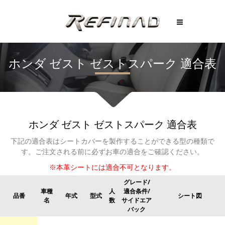
ホンダ
ゼスト
ゼストスパーク
適合表
ホンダ
ゼスト
ゼストスパーク
適合表
下記の適合表はシートカバーを製作することができる型の種類で
す。
ご注文される前に必ずお車の適合をご確認ください。
※本革シートには適合不可となります。
グレード/
車種
人
適合条件/
品番
年式
型式
シート図
名
数
サイドエア
バック