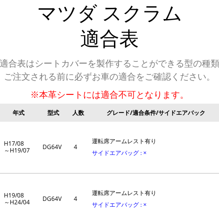
マツダ
スクラム
適合表
適合表はシートカバーを製作することができる型の種
ご注文される前に必ずお車の適合をご確認ください。
※本革シートには適合不可となります。
年式
型式
人数
グレード/適合条件/サイドエアバック
運転席アームレスト有り
H17/08
DG64V
4
～H19/07
サイドエアバッグ : ×
運転席アームレスト有り
H19/08
DG64V
4
～H24/04
サイドエアバッグ : ×