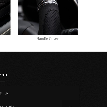
Handle Cover
enu
ホーム