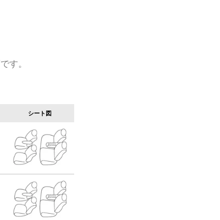
類です。
シート図