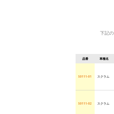
下記の
品番
車種名
S0111-01
スクラム
S0111-02
スクラム