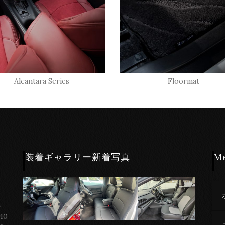
Alcantara Series
Floormat
装着ギャラリー新着写真
M
ー
40