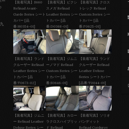
バー
【装着写真】S660
【装着写真】ピクシ
【装着写真】クロス
わ
Refinad Avant-
スメガ Refinad
トレック Refinad
Garde Series シート
Leather Series シー
Custom Series シー
カバー [品
トカバー [品
トカバー [品
 九
番:H0354-01]
番:D0368-01]
番:F0625-01]
【装着写真】ジムニ
【装着写真】ランド
【装着写真】ランド
ーノマド Refinad
クルーザー Refinad
クルーザー Refinad
Custom Series シー
Leather Deluxe
Leather Series シー
トカバー [品
Series シートカバー
トカバー [品
番:S0646-01]
[品番:T0044-01]
番:T0673-02]
【装着写真】ジムニ
【装着写真】カロー
【装着写真】ソリオ
ー Refinad Leather
ラクロスハイブリッ
バンディット
Deluxe Series シー
ド Refinad
Refinad Corduroy