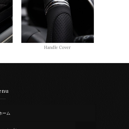
Handle Cover
enu
ホーム