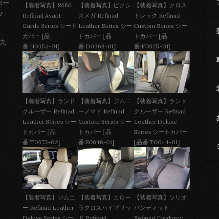
バー
【装着写真】S660
【装着写真】ピクシ
【装着写真】クロス
わ
Refinad Avant-
スメガ Refinad
トレック Refinad
Garde Series シート
Leather Series シー
Custom Series シー
カバー [品
トカバー [品
トカバー [品
 九
番:H0354-01]
番:D0368-01]
番:F0625-01]
【装着写真】ジムニ
【装着写真】ランド
【装着写真】ランド
ーノマド Refinad
クルーザー Refinad
クルーザー Refinad
Custom Series シー
Leather Deluxe
Leather Series シー
トカバー [品
Series シートカバー
トカバー [品
番:S0646-01]
[品番:T0044-01]
番:T0673-02]
【装着写真】ジムニ
【装着写真】カロー
【装着写真】ソリオ
ー Refinad Leather
ラクロスハイブリッ
バンディット
Deluxe Series シー
ド Refinad
Refinad Corduroy