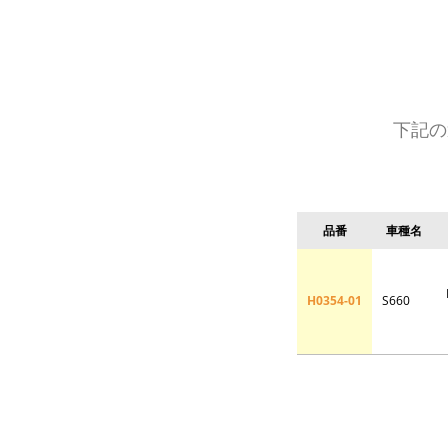
下記の
品番
車種名
H0354-01
S660