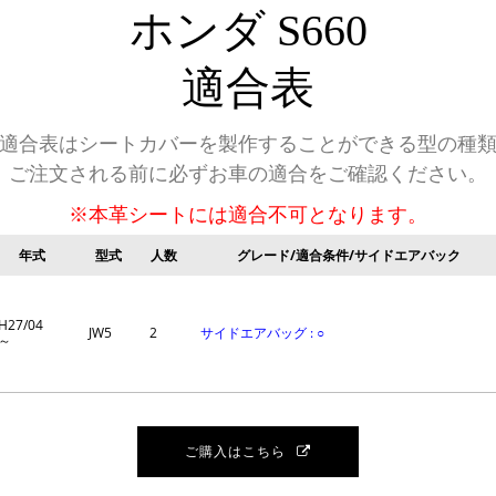
ホンダ
S660
適合表
適合表はシートカバーを製作することができる型の種
ご注文される前に必ずお車の適合をご確認ください。
※本革シートには適合不可となります。
年式
型式
人数
グレード/適合条件/サイドエアバック
H27/04
JW5
2
サイドエアバッグ : ○
～
ご購入はこちら