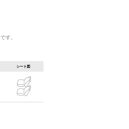
類です。
シート図