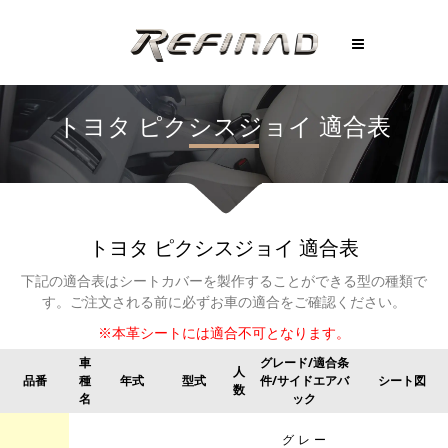
トヨタ
ピクシスジョイ
適合表
トヨタ
ピクシスジョイ
適合表
下記の適合表はシートカバーを製作することができる型の種類で
す。
ご注文される前に必ずお車の適合をご確認ください。
※本革シートには適合不可となります。
車
グレード/適合条
人
品番
種
年式
型式
件/サイドエアバ
シート図
数
名
ック
グレー