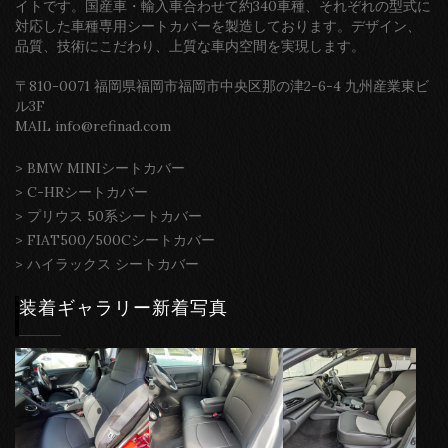
イトです。国産車・輸入車合わせて約340車種、それぞれの型式に
対応した車種専用シートカバーを製造しております。デザイン、
品質、技術にこだわり、上質な車内空間を実現します。
〒810-0071 福岡県福岡市福岡市中央区那の津2-6-4 九州産業東ビ
ル3F
MAIL info@refinad.com
>
BMW MINIシートカバー
>
C-HRシートカバー
>
プリウス 50系シートカバー
>
FIAT500/500Cシートカバー
>
ハイラックス シートカバー
装着ギャラリー新着写真