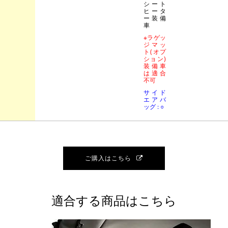
シート
ヒータ
ー装備
車
※ラゲッ
ジマッ
ト(オプ
ション)
装備車
は適合
不可
サイド
エアバ
ッグ : ○
ご購入はこちら
適合する商品はこちら