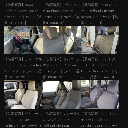
【装着写真】S660
【装着写真】ピクシスメ
【装着写真】クロストレ
Refinad Avant-Garde
ガ Refinad Leather
ック Refinad Custom
Series シートカバー [品
Series シートカバー [品
Series シートカバー [品
番:H0354-01]
番:D0368-01]
番:F0625-01]
【装着写真】ランドクル
【装着写真】ジムニーノ
【装着写真】ランドクル
ーザー Refinad Leather
マド Refinad Custom
ーザー Refinad Leather
Series シートカバー [品
Series シートカバー [品
Deluxe Series シートカ
番:T0673-02]
番:S0646-01]
バー [品番:T0044-01]
【装着写真】ジムニー
【装着写真】カローラク
【装着写真】ソリオバン
Refinad Leather
ロスハイブリッド
ディット Refinad
Deluxe Series シートカ
Refinad Alcantara
Corduroy Series シート