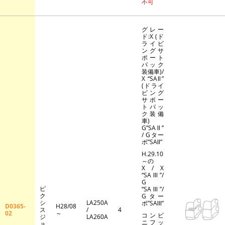
不可
グレー
ド:X (ド
ライビ
ングサ
ポート
パック
装備車)/
X “SAⅡ”
(ドライ
ビング
サポー
トパッ
ク装備
車)
G”SAⅡ”
/ Gター
ボ”SAⅡ”
H.29.10
～の
X / X
“SAⅢ”/
G
ピ
“SAⅢ”/
ク
Gター
シ
LA250A
ボ”SAⅢ”
D0365-
H28/08
ス
/
4
02
～
コンビ
ジ
LA260A
ニフッ
ョ