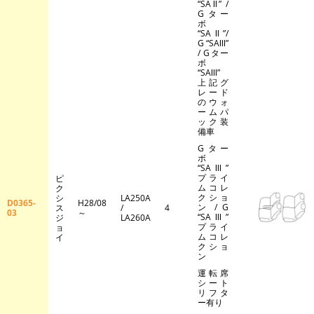
“SAⅡ” /
Gター
ボ
“SAⅡ”/
G “SAⅢ”
/ Gター
ボ
“SAⅢ”
上記グ
レード
のウォ
ームパ
ック装
備車
Gター
ボ
“SAⅢ”
プライ
ピ
ムコレ
ク
クショ
シ
LA250A
D0365-
H28/08
ン / G
ス
/
4
03
～
“SAⅢ”
ジ
LA260A
プライ
ョ
ムコレ
イ
クショ
ン
運転席
シート
リフタ
ー有り