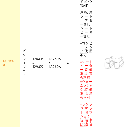
ド:X / X
“SAⅡ”
運転席
シート
リフタ
ー無し
シート
ヒータ
ー無し
※コンビ
ニフッ
ピ
ク使用
ク
不可
シ
H28/08
LA250A
D0365-
※シート
ス
～
/
4
01
ヒータ
ジ
H29/09
LA260A
ー装備
ョ
車は適
イ
合不可
※ウォー
ムパッ
ク装備
車は適
合不可
※ラゲッ
ジマッ
ト(オプ
ション)
装備車
は適合