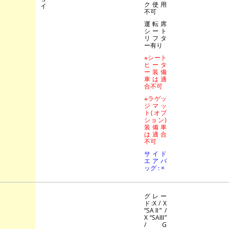
ク使用
イ
不可
運転席
シート
リフタ
ー有り
※シート
ヒータ
ー装備
車は適
合不可
※ラゲッ
ジマッ
ト(オプ
ション)
装備車
は適合
不可
サイド
エアバ
ッグ : ×
グレー
ド:X / X
“SAⅡ” /
X “SAⅢ”
/ G