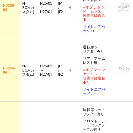
N-
H25/05
JF1
H0056-
※オプション
BOX(カ
～
/
4
03
アームレスト
スタム)
H27/01
JF2
装備車は適合
不可
サイドエアバ
ッグ : ○
運転席シート
リフター有り
リア アーム
レスト無し
N-
H26/01
JF1
H0056-
※オプション
BOX(カ
～
/
4
04
アームレスト
スタム)
H27/01
JF2
装備車は適合
不可
サイドエアバ
ッグ : ○
運転席シート
リフター有り
フロント シ
ートバックテ
ーブル有り