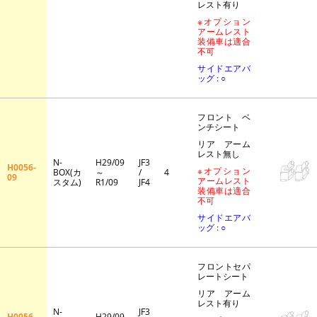
レスト有り
※オプション
アームレスト
装備車は適合
不可
サイドエアバ
ッグ : ○
フロント ベ
ンチシート
リア アーム
レスト無し
N-
H29/09
JF3
H0056-
※オプション
BOX(カ
～
/
4
09
アームレスト
スタム)
R1/09
JF4
装備車は適合
不可
サイドエアバ
ッグ : ○
フロントセパ
レートシート
リア アーム
レスト有り
N-
JF3
H0056-
H29/09