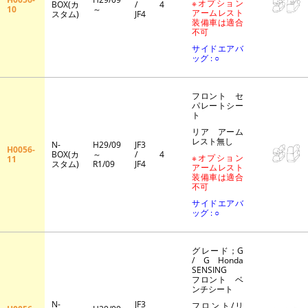
※オプション
BOX(カ
/
4
10
～
アームレスト
スタム)
JF4
装備車は適合
不可
サイドエアバ
ッグ : ○
フロント セ
パレートシー
ト
リア アーム
レスト無し
N-
H29/09
JF3
H0056-
BOX(カ
～
/
4
※オプション
11
スタム)
R1/09
JF4
アームレスト
装備車は適合
不可
サイドエアバ
ッグ : ○
グレード；G
/ G Honda
SENSING
フロント ベ
ンチシート
N-
JF3
フロント/リ