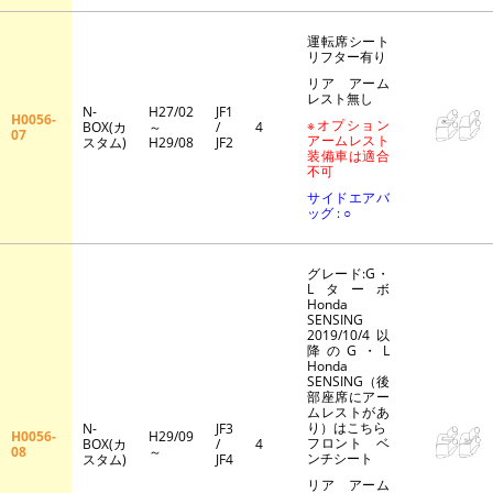
運転席シート
リフター有り
リア アーム
レスト無し
N-
H27/02
JF1
H0056-
※オプション
BOX(カ
～
/
4
07
アームレスト
スタム)
H29/08
JF2
装備車は適合
不可
サイドエアバ
ッグ : ○
グレード:G・
Lターボ
Honda
SENSING
2019/10/4以
降のG・L
Honda
SENSING（後
部座席にアー
ムレストがあ
り）はこちら
N-
JF3
H0056-
H29/09
フロント ベ
BOX(カ
/
4
08
～
ンチシート
スタム)
JF4
リア アーム