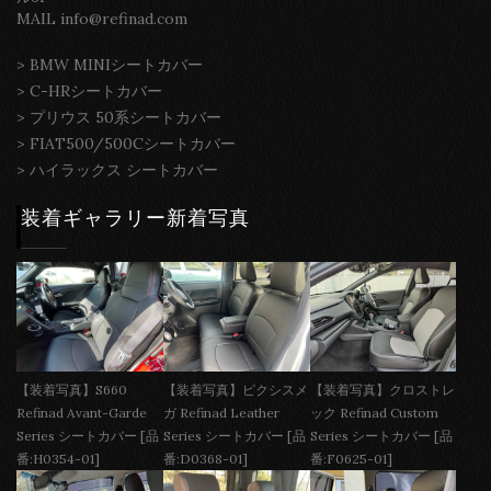
MAIL info@refinad.com
>
BMW MINIシートカバー
>
C-HRシートカバー
>
プリウス 50系シートカバー
>
FIAT500/500Cシートカバー
>
ハイラックス シートカバー
装着ギャラリー新着写真
【装着写真】S660
【装着写真】ピクシスメ
【装着写真】クロストレ
Refinad Avant-Garde
ガ Refinad Leather
ック Refinad Custom
Series シートカバー [品
Series シートカバー [品
Series シートカバー [品
番:H0354-01]
番:D0368-01]
番:F0625-01]