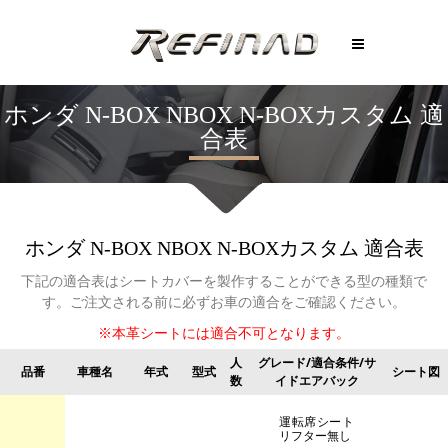
ホンダ
N-BOX NBOX
N-BOXカスタム
適
合表
ホンダ
N-BOX NBOX
N-BOXカスタム
適合表
下記の適合表はシートカバーを製作することができる型の種類で
す。
ご注文される前に必ずお車の適合をご確認ください。
※本革シートには適合不可となります。
人
グレード/適合条件/サ
品番
車種名
年式
型式
シート図
数
イドエアバック
運転席シート
リフター無し