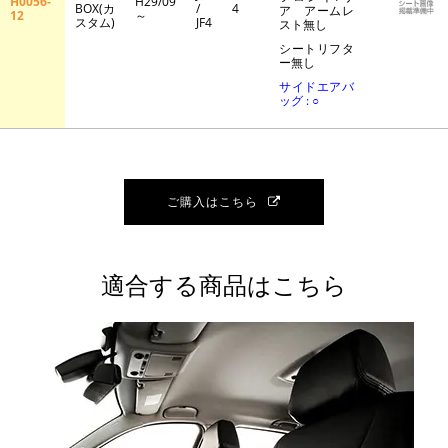
H0056-
H29/09
BOX(カ
/
4
ア アームレ
12
～
スタム)
JF4
スト無し
シートリフタ
ー無し
サイドエアバ
ッグ : ○
ご購入はこちら
適合する商品はこちら