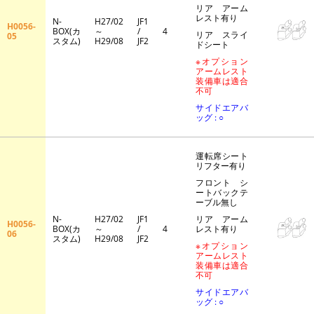
リア アーム
レスト有り
N-
H27/02
JF1
H0056-
BOX(カ
～
/
4
リア スライ
05
スタム)
H29/08
JF2
ドシート
※オプション
アームレスト
装備車は適合
不可
サイドエアバ
ッグ : ○
運転席シート
リフター有り
フロント シ
ートバックテ
ーブル無し
N-
H27/02
JF1
リア アーム
H0056-
BOX(カ
～
/
4
レスト有り
06
スタム)
H29/08
JF2
※オプション
アームレスト
装備車は適合
不可
サイドエアバ
ッグ : ○