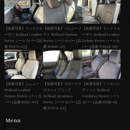
【装着写真】ランドクル
【装着写真】ジムニーノ
【装着写真】ランドクル
ーザー Refinad Leather
マド Refinad Custom
ーザー Refinad Leather
Series シートカバー [品
Series シートカバー [品
Deluxe Series シートカ
番:T0673-02]
番:S0646-01]
バー [品番:T0044-01]
【装着写真】ジムニー
【装着写真】カローラク
【装着写真】ソリオバン
Refinad Leather
ロスハイブリッド
ディット Refinad
Deluxe Series シートカ
Refinad Alcantara
Corduroy Series シート
バー [品番:S0113-02]
Series シートカバー [品
カバー [品番:S0116-11]
番:T0574-02]
Menu