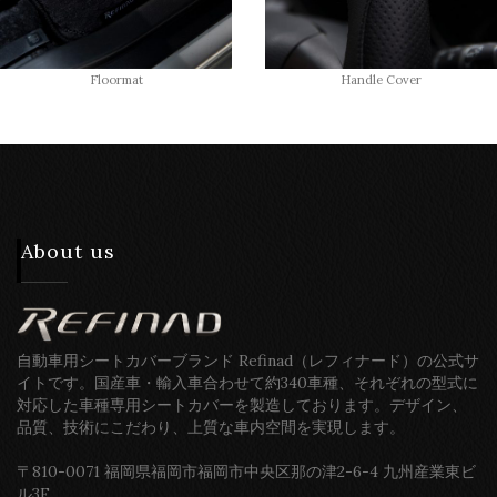
Floormat
Handle Cover
About us
自動車用シートカバーブランド Refinad（レフィナード）の公式サ
イトです。国産車・輸入車合わせて約340車種、それぞれの型式に
対応した車種専用シートカバーを製造しております。デザイン、
品質、技術にこだわり、上質な車内空間を実現します。
〒810-0071 福岡県福岡市福岡市中央区那の津2-6-4 九州産業東ビ
ル3F