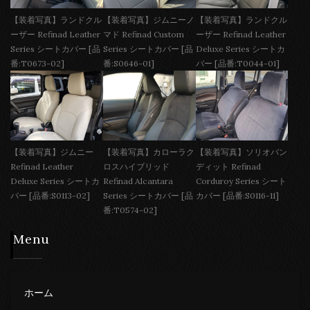
【装着写真】ランドクル
【装着写真】ジムニーノ
【装着写真】ランドクル
ーザー Refinad Leather
マド Refinad Custom
ーザー Refinad Leather
Series シートカバー [品
Series シートカバー [品
Deluxe Series シートカ
番:T0673-02]
番:S0646-01]
バー [品番:T0044-01]
【装着写真】ジムニー
【装着写真】カローラク
【装着写真】ソリオバン
Refinad Leather
ロスハイブリッド
ディット Refinad
Deluxe Series シートカ
Refinad Alcantara
Corduroy Series シート
バー [品番:S0113-02]
Series シートカバー [品
カバー [品番:S0116-11]
番:T0574-02]
Menu
ホーム