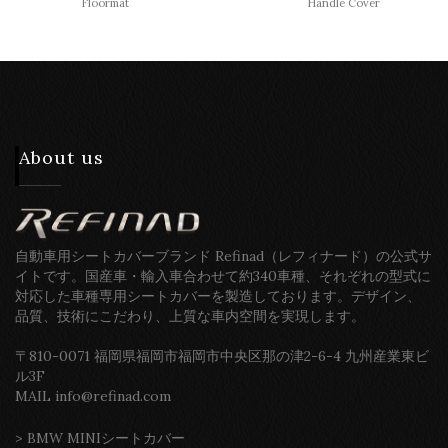
Floormat
Handle Cover
About us
自動車用シートカバーブランド Refinad（レフィナード）の公式サ
イトです。国産車・輸入車合わせて約340車種、それぞれの型式に
対応した車種専用シートカバーを製造しております。デザイン、
品質、技術にこだわり、上質な車内空間を実現します。
〒810-0071 福岡県福岡市福岡市中央区那の津2-6-4 九州産業東ビ
ル3F
MAIL info@refinad.com
>
BMW MINIシートカバー