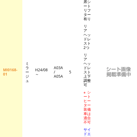
席シ
ート
リフ
ター
有り
リ
ア
ヘッ
ドレ
スト
2つ
リ
ア
ミ
ヘッ
ラ
A03A
ドレ
MI0168-
H24/08
ー
/
5
スト
01
～
ジ
A05A
上下
ュ
調整
可
※シ
ート
ヒー
ター
装備
車は
適合
不可
サイ
ドエ