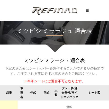
ミツビシ
ミラージュ
適合表
ミツビシ
ミラージュ
適合表
下記の適合表はシートカバーを製作することができる型の種類で
す。
ご注文される前に必ずお車の適合をご確認ください。
※本革シートには適合不可となります。
車
グレード/適
人
品番
種
年式
型式
合条件/サイ
シート図
数
名
ドエアバック
運転