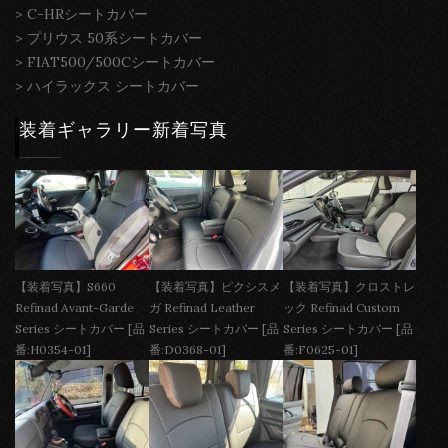
>
C-HRシートカバー
>
プリウス 50系シートカバー
>
FIAT500/500Cシートカバー
>
ハイラックス シートカバー
装着ギャラリー新着写真
【装着写真】S660
【装着写真】ピクシスメ
【装着写真】クロストレ
Refinad Avant-Garde
ガ Refinad Leather
ック Refinad Custom
Series シートカバー [品
Series シートカバー [品
Series シートカバー [品
番:H0354-01]
番:D0368-01]
番:F0625-01]