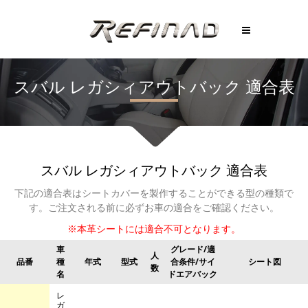
スバル
レガシィアウトバック
適合表
スバル
レガシィアウトバック
適合表
下記の適合表はシートカバーを製作することができる型の種類で
す。
ご注文される前に必ずお車の適合をご確認ください。
※本革シートには適合不可となります。
車
グレード/適
人
品番
種
年式
型式
合条件/サイ
シート図
数
名
ドエアバック
レ
ガ