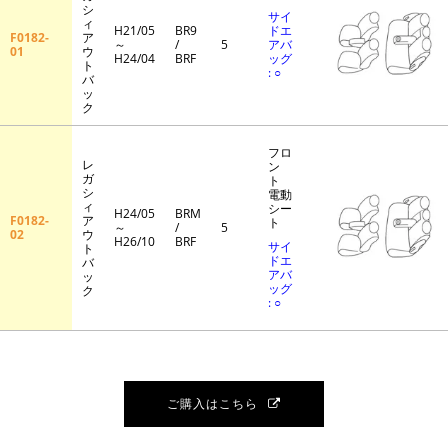
シ
サイ
ィ
H21/05
BR9
ドエ
F0182-
ア
～
/
5
アバ
01
ウ
H24/04
BRF
ッグ
ト
: ○
バ
ッ
ク
フロ
レ
ン
ガ
ト
シ
電動
ィ
シー
H24/05
BRM
F0182-
ア
ト
～
/
5
02
ウ
H26/10
BRF
サイ
ト
ドエ
バ
アバ
ッ
ッグ
ク
: ○
ご購入はこちら