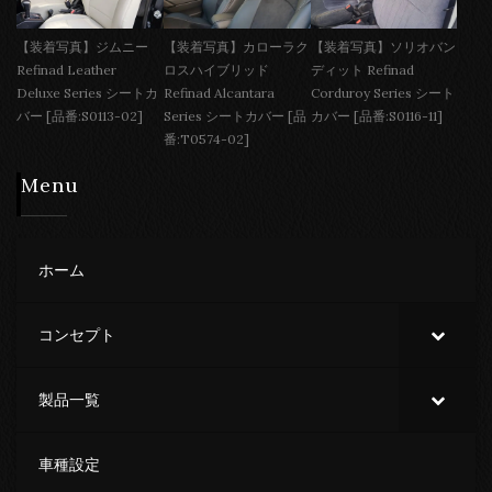
【装着写真】ジムニー
【装着写真】カローラク
【装着写真】ソリオバン
Refinad Leather
ロスハイブリッド
ディット Refinad
Deluxe Series シートカ
Refinad Alcantara
Corduroy Series シート
バー [品番:S0113-02]
Series シートカバー [品
カバー [品番:S0116-11]
番:T0574-02]
Menu
ホーム
コンセプト
製品一覧
車種設定