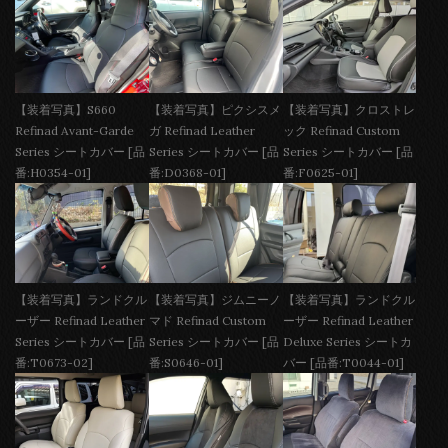
【装着写真】S660
【装着写真】ピクシスメ
【装着写真】クロストレ
Refinad Avant-Garde
ガ Refinad Leather
ック Refinad Custom
Series シートカバー [品
Series シートカバー [品
Series シートカバー [品
番:H0354-01]
番:D0368-01]
番:F0625-01]
【装着写真】ランドクル
【装着写真】ジムニーノ
【装着写真】ランドクル
ーザー Refinad Leather
マド Refinad Custom
ーザー Refinad Leather
Series シートカバー [品
Series シートカバー [品
Deluxe Series シートカ
番:T0673-02]
番:S0646-01]
バー [品番:T0044-01]