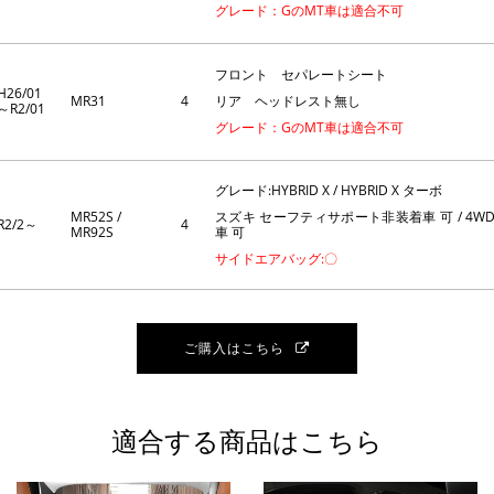
グレード：GのMT車は適合不可
フロント セパレートシート
H26/01
MR31
4
リア ヘッドレスト無し
～R2/01
グレード：GのMT車は適合不可
グレード:HYBRID X / HYBRID X ターボ
MR52S /
スズキ セーフティサポート非装着車 可 / 4W
R2/2～
4
MR92S
車 可
サイドエアバッグ:〇
ご購入はこちら
適合する商品はこちら