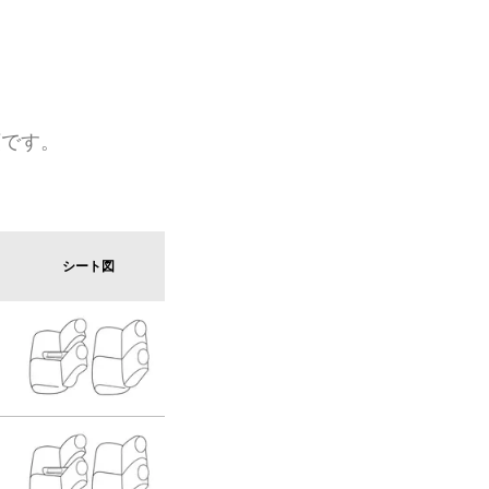
類です。
シート図