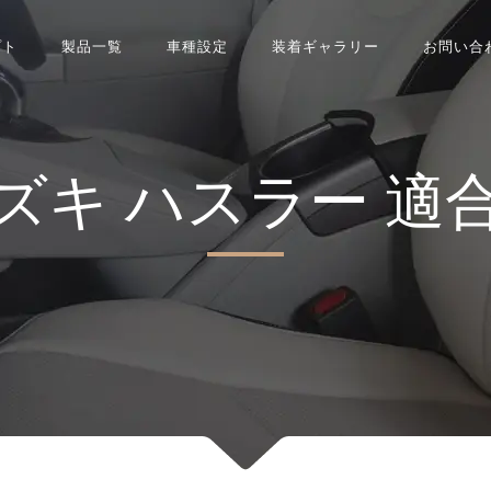
プト
製品一覧
車種設定
装着ギャラリー
お問い合
ズキ
ハスラー
適