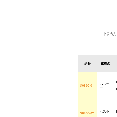
下記の
品番
車種名
ハスラ
S0360-01
ー
ハスラ
S0360-02
ー