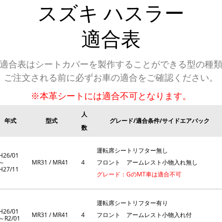
スズキ
ハスラー
適合表
適合表はシートカバーを製作することができる型の種
ご注文される前に必ずお車の適合をご確認ください。
※本革シートには適合不可となります。
人
年式
型式
グレード/適合条件/サイドエアバック
数
運転席シートリフター無し
H26/01
～
MR31 / MR41
4
フロント アームレスト小物入れ無し
H27/11
グレード：GのMT車は適合不可
運転席シートリフター有り
H26/01
MR31 / MR41
4
フロント アームレスト小物入れ付
～R2/01