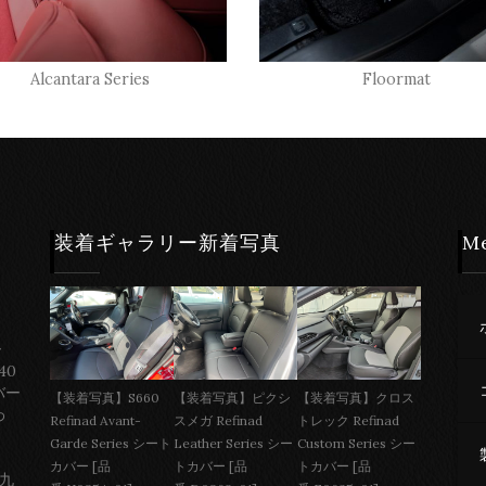
Alcantara Series
Floormat
装着ギャラリー新着写真
M
ー
40
バー
【装着写真】S660
【装着写真】ピクシ
【装着写真】クロス
わ
Refinad Avant-
スメガ Refinad
トレック Refinad
Garde Series シート
Leather Series シー
Custom Series シー
カバー [品
トカバー [品
トカバー [品
 九