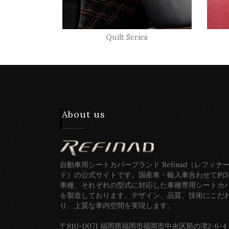
Quilt Series
About us
自動車用シートカバーブランド Refinad（レフィナ
ド）の公式サイトです。国産車・輸入車合わせて約3
車種、それぞれの型式に対応した車種専用シートカ
を製造しております。デザイン、品質、技術にこだ
り、上質な車内空間を実現します。
〒810-0071 福岡県福岡市福岡市中央区那の津2-6-4