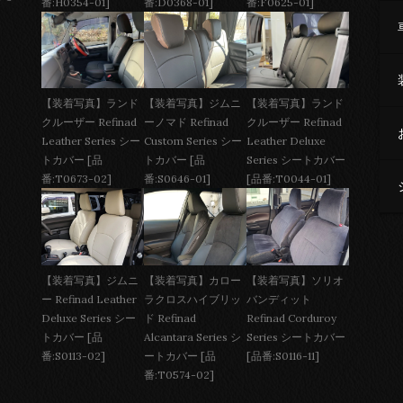
番:H0354-01]
番:D0368-01]
番:F0625-01]
【装着写真】ジムニ
【装着写真】ランド
【装着写真】ランド
ーノマド Refinad
クルーザー Refinad
クルーザー Refinad
Custom Series シー
Leather Deluxe
Leather Series シー
トカバー [品
Series シートカバー
トカバー [品
番:S0646-01]
[品番:T0044-01]
番:T0673-02]
【装着写真】ジムニ
【装着写真】カロー
【装着写真】ソリオ
ー Refinad Leather
ラクロスハイブリッ
バンディット
Deluxe Series シー
ド Refinad
Refinad Corduroy
トカバー [品
Alcantara Series シ
Series シートカバー
番:S0113-02]
ートカバー [品
[品番:S0116-11]
番:T0574-02]