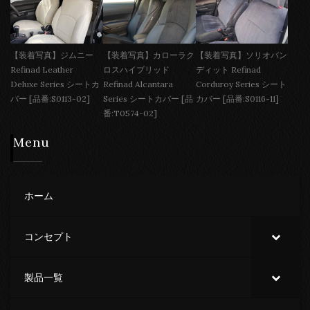
【装着写真】ジムニー
【装着写真】カローラク
【装着写真】ソリオバン
Refinad Leather
ロスハイブリッド
ディット Refinad
Deluxe Series シートカ
Refinad Alcantara
Corduroy Series シート
バー [品番:S0113-02]
Series シートカバー [品
カバー [品番:S0116-11]
番:T0574-02]
Menu
ホーム
コンセプト
製品一覧