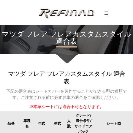
マツダ
フレア
フレアカスタムスタイル
適合表
マツダ
フレア
フレアカスタムスタイル
適合
表
下記の適合表はシートカバーを製作することができる型の種類で
す。
ご注文される前に必ずお車の適合をご確認ください。
※本革シートには適合不可となります。
グレード/
車種
人
適合条件/
品番
年式
型式
シート図
名
数
サイドエア
バック