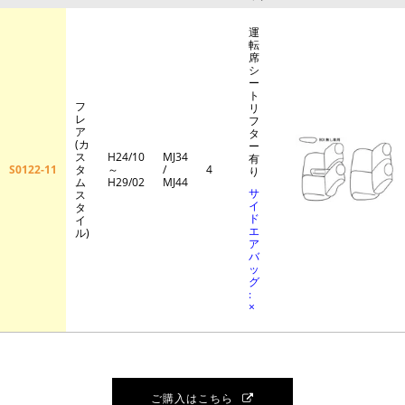
運
転
席
シ
ー
ト
フ
リ
レ
フ
ア
タ
(カ
ー
ス
H24/10
MJ34
有
S0122-11
タ
～
/
4
り
ム
H29/02
MJ44
サ
ス
イ
タ
ド
イ
エ
ル)
ア
バ
ッ
グ
:
×
ご購入はこちら