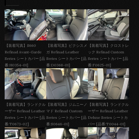
【装着写真】S660
【装着写真】ピクシスメ
【装着写真】クロストレ
Refinad Avant-Garde
ガ Refinad Leather
ック Refinad Custom
Series シートカバー [品
Series シートカバー [品
Series シートカバー [品
番:H0354-01]
番:D0368-01]
番:F0625-01]
【装着写真】ランドクル
【装着写真】ジムニーノ
【装着写真】ランドクル
ーザー Refinad Leather
マド Refinad Custom
ーザー Refinad Leather
Series シートカバー [品
Series シートカバー [品
Deluxe Series シートカ
番:T0673-02]
番:S0646-01]
バー [品番:T0044-01]