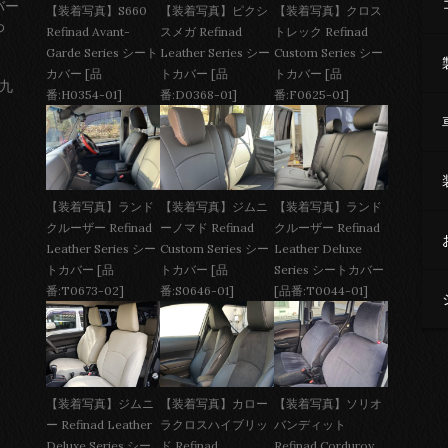
バー
【装着写真】S660
【装着写真】ピクシ
【装着写真】クロス
わ
Refinad Avant-
スメガ Refinad
トレック Refinad
Garde Series シート
Leather Series シー
Custom Series シー
カバー [品
トカバー [品
トカバー [品
 九
番:H0354-01]
番:D0368-01]
番:F0625-01]
【装着写真】ジムニ
【装着写真】ランド
【装着写真】ランド
ーノマド Refinad
クルーザー Refinad
クルーザー Refinad
Custom Series シー
Leather Deluxe
Leather Series シー
トカバー [品
Series シートカバー
トカバー [品
番:S0646-01]
[品番:T0044-01]
番:T0673-02]
【装着写真】ジムニ
【装着写真】カロー
【装着写真】ソリオ
ー Refinad Leather
ラクロスハイブリッ
バンディット
Deluxe Series シー
ド Refinad
Refinad Corduroy