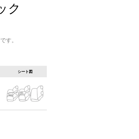
ック
類です。
シート図