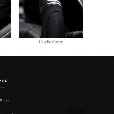
Handle Cover
enu
ホーム