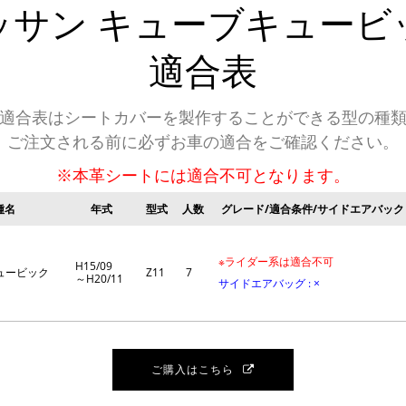
ッサン
キューブキュービ
適合表
適合表はシートカバーを製作することができる型の種
ご注文される前に必ずお車の適合をご確認ください。
※本革シートには適合不可となります。
種名
年式
型式
人数
グレード/適合条件/サイドエアバック
※ライダー系は適合不可
H15/09
ュービック
Z11
7
～H20/11
サイドエアバッグ : ×
ご購入はこちら