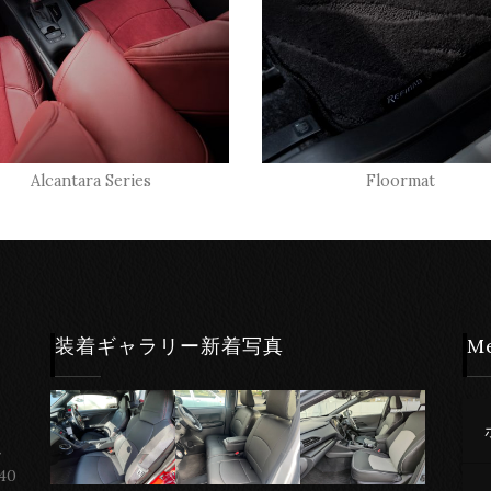
Alcantara Series
Floormat
装着ギャラリー新着写真
M
ー
40