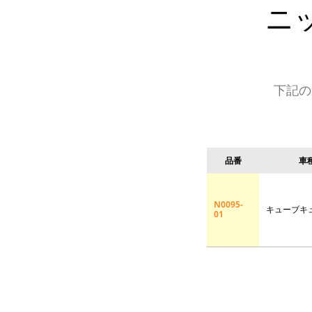
ニ
下記の
品番
車
N0095-
キューブキ
01