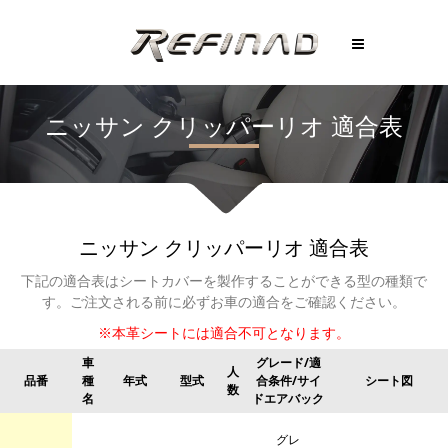
ニッサン
クリッパーリオ
適合表
ニッサン
クリッパーリオ
適合表
下記の適合表はシートカバーを製作することができる型の種類で
す。
ご注文される前に必ずお車の適合をご確認ください。
※本革シートには適合不可となります。
車
グレード/適
人
品番
種
年式
型式
合条件/サイ
シート図
数
名
ドエアバック
グレ