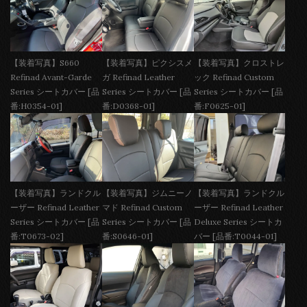
【装着写真】S660
【装着写真】ピクシスメ
【装着写真】クロストレ
Refinad Avant-Garde
ガ Refinad Leather
ック Refinad Custom
Series シートカバー [品
Series シートカバー [品
Series シートカバー [品
番:H0354-01]
番:D0368-01]
番:F0625-01]
【装着写真】ランドクル
【装着写真】ジムニーノ
【装着写真】ランドクル
ーザー Refinad Leather
マド Refinad Custom
ーザー Refinad Leather
Series シートカバー [品
Series シートカバー [品
Deluxe Series シートカ
番:T0673-02]
番:S0646-01]
バー [品番:T0044-01]