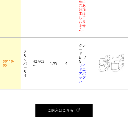
めに
穴あ
け加
工は
して
おり
ませ
ん。
グレ
ー
ク
ド：
リ
E /
ッ
S0110-
H27/03
G
パ
17W
4
05
～
サイ
ー
ドエ
リ
アバ
オ
ッグ
: ×
ご購入はこちら