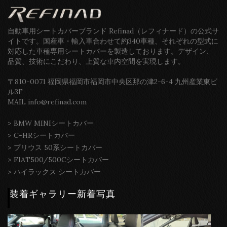
自動車用シートカバーブランド Refinad（レフィナード）の公式サ
イトです。国産車・輸入車合わせて約340車種、それぞれの型式に
対応した車種専用シートカバーを製造しております。デザイン、
品質、技術にこだわり、上質な車内空間を実現します。
〒810-0071 福岡県福岡市福岡市中央区那の津2-6-4 九州産業東ビ
ル3F
MAIL info@refinad.com
>
BMW MINIシートカバー
>
C-HRシートカバー
>
プリウス 50系シートカバー
>
FIAT500/500Cシートカバー
>
ハイラックス シートカバー
装着ギャラリー新着写真