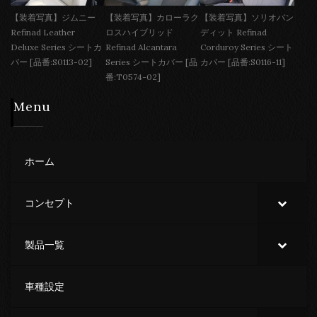
【装着写真】ジムニー
【装着写真】カローラク
【装着写真】ソリオバン
Refinad Leather
ロスハイブリッド
ディット Refinad
Deluxe Series シートカ
Refinad Alcantara
Corduroy Series シート
バー [品番:S0113-02]
Series シートカバー [品
カバー [品番:S0116-11]
番:T0574-02]
Menu
ホーム
コンセプト
製品一覧
車種設定