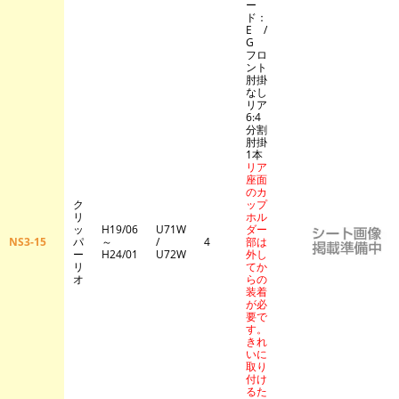
ー
ド：
E /
G
フロ
ント
肘掛
なし
リア
6:4
分割
肘掛
1本
リア
座面
のカ
ク
ップ
リ
ホル
ッ
H19/06
U71W
ダー
NS3-15
パ
～
/
4
部は
ー
H24/01
U72W
外し
リ
てか
オ
らの
装着
が必
要で
す。
きれ
いに
取り
付け
るた