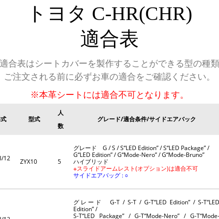
トヨタ
C-HR(CHR)
適合表
適合表はシートカバーを製作することができる型の種
ご注文される前に必ずお車の適合をご確認ください。
※本革シートには適合不可となります。
人
年式
型式
グレード/適合条件/サイドエアバック
数
グレード G / S / S“LED Edition” / S“LED Package” /
G“LED Edition” / G“Mode-Nero” / G“Mode-Bruno”
8/12
ZYX10
5
ハイブリッド
※スライドアームレスト(オプション)は適合不可
サイドエアバッグ : ○
グレード G-T / S-T / G-T“LED Edition” / S-T“LE
Edition” /
S-T“LED Package” / G-T“Mode-Nero” / G-T“Mode