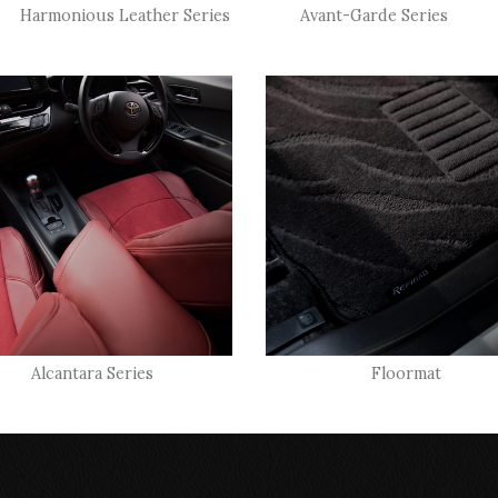
Harmonious Leather Series
Avant-Garde Series
Alcantara Series
Floormat