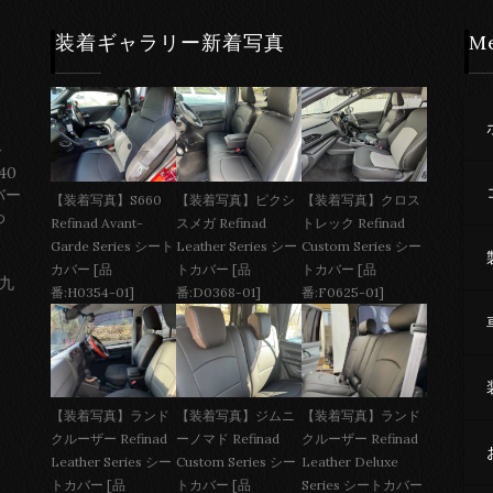
装着ギャラリー新着写真
M
ー
40
バー
【装着写真】S660
【装着写真】ピクシ
【装着写真】クロス
わ
Refinad Avant-
スメガ Refinad
トレック Refinad
Garde Series シート
Leather Series シー
Custom Series シー
カバー [品
トカバー [品
トカバー [品
 九
番:H0354-01]
番:D0368-01]
番:F0625-01]
【装着写真】ジムニ
【装着写真】ランド
【装着写真】ランド
ーノマド Refinad
クルーザー Refinad
クルーザー Refinad
Custom Series シー
Leather Deluxe
Leather Series シー
トカバー [品
Series シートカバー
トカバー [品