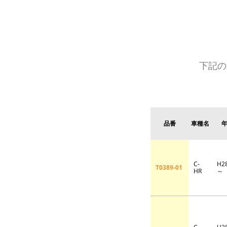
下記の
品番
車種名
C-
H2
T0389-01
HR
～