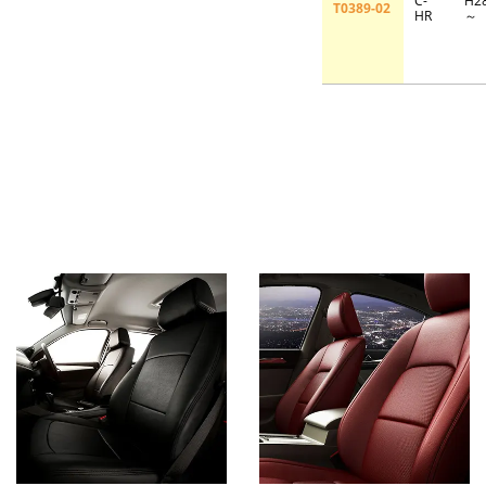
C-
H2
T0389-02
HR
～