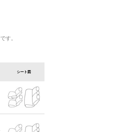
類です。
シート図
D
-