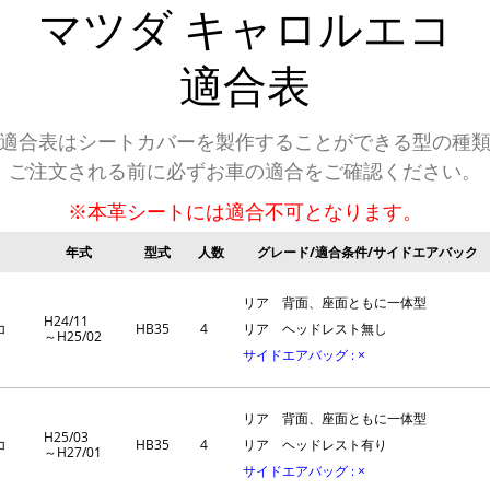
マツダ
キャロルエコ
適合表
適合表はシートカバーを製作することができる型の種
ご注文される前に必ずお車の適合をご確認ください。
※本革シートには適合不可となります。
年式
型式
人数
グレード/適合条件/サイドエアバック
リア 背面、座面ともに一体型
H24/11
コ
HB35
4
リア ヘッドレスト無し
～H25/02
サイドエアバッグ : ×
リア 背面、座面ともに一体型
H25/03
コ
HB35
4
リア ヘッドレスト有り
～H27/01
サイドエアバッグ : ×