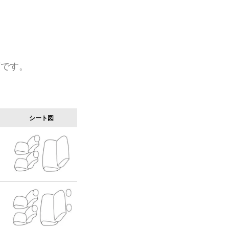
類です。
シート図