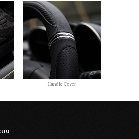
Handle Cover
enu