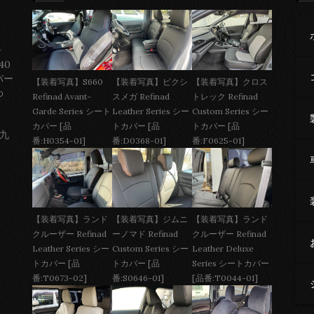
ー
40
バー
【装着写真】S660
【装着写真】ピクシ
【装着写真】クロス
わ
Refinad Avant-
スメガ Refinad
トレック Refinad
Garde Series シート
Leather Series シー
Custom Series シー
カバー [品
トカバー [品
トカバー [品
 九
番:H0354-01]
番:D0368-01]
番:F0625-01]
【装着写真】ジムニ
【装着写真】ランド
【装着写真】ランド
ーノマド Refinad
クルーザー Refinad
クルーザー Refinad
Custom Series シー
Leather Deluxe
Leather Series シー
トカバー [品
Series シートカバー
トカバー [品
番:S0646-01]
[品番:T0044-01]
番:T0673-02]