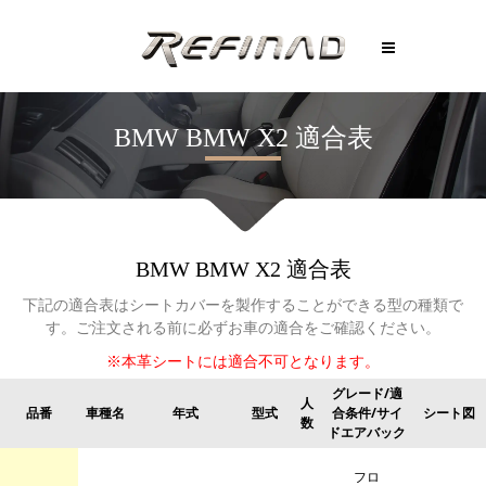
BMW
BMW X2
適合表
BMW
BMW X2
適合表
下記の適合表はシートカバーを製作することができる型の種類で
す。
ご注文される前に必ずお車の適合をご確認ください。
※本革シートには適合不可となります。
グレード/適
人
品番
車種名
年式
型式
合条件/サイ
シート図
数
ドエアバック
フロ