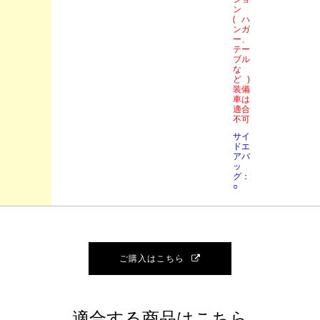
ン
(ハ
ンガ
ー、
テー
ブル
な
ど)
装備
車は
適合
不可
サイ
ドエ
アバ
ッ
グ：
○
ご購入はこちら
適合する商品はこちら