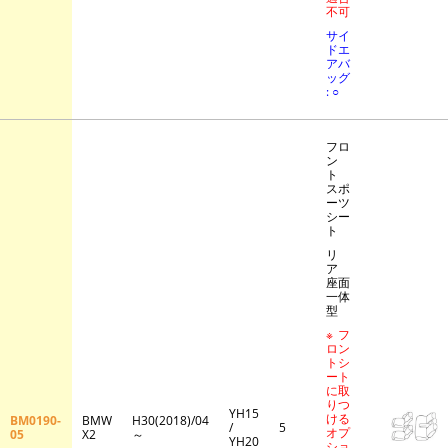
不可
サイ
ドエ
アバ
ッグ
: ○
フロ
ン
ト
スポ
ーツ
シー
ト
リ
ア
座面
一体
型
※フ
ロン
トシ
ート
に取
りつ
YH15
ける
BM0190-
BMW
H30(2018)/04
/
5
オプ
05
X2
～
YH20
ショ