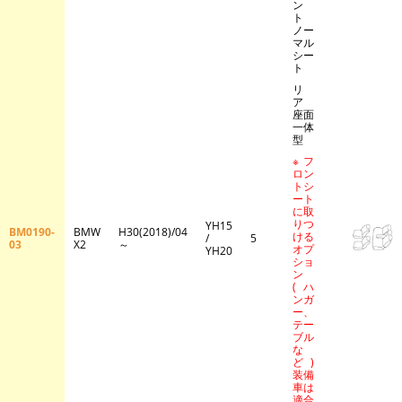
ン
ト
ノー
マル
シー
ト
リ
ア
座面
一体
型
※フ
ロン
トシ
ート
に取
りつ
YH15
BM0190-
BMW
H30(2018)/04
ける
/
5
03
X2
～
オプ
YH20
ショ
ン
(ハ
ンガ
ー、
テー
ブル
な
ど)
装備
車は
適合