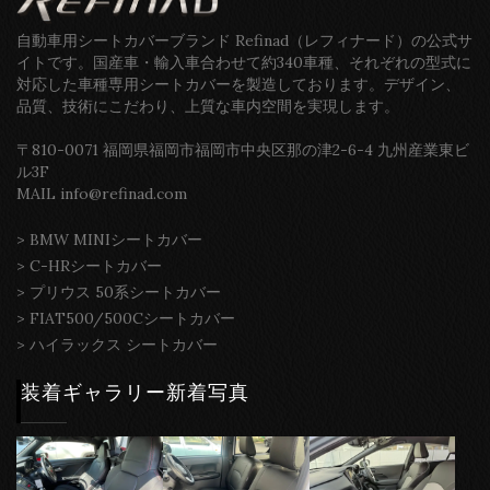
自動車用シートカバーブランド Refinad（レフィナード）の公式サ
イトです。国産車・輸入車合わせて約340車種、それぞれの型式に
対応した車種専用シートカバーを製造しております。デザイン、
品質、技術にこだわり、上質な車内空間を実現します。
〒810-0071 福岡県福岡市福岡市中央区那の津2-6-4 九州産業東ビ
ル3F
MAIL info@refinad.com
>
BMW MINIシートカバー
>
C-HRシートカバー
>
プリウス 50系シートカバー
>
FIAT500/500Cシートカバー
>
ハイラックス シートカバー
装着ギャラリー新着写真