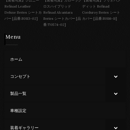
【装着写真】ジムニー
【装着写真】カローラク
【装着写真】ソリオバン
Refinad Leather
ロスハイブリッド
ディット Refinad
Deluxe Series シートカ
Refinad Alcantara
Corduroy Series シート
バー [品番:S0113-02]
Series シートカバー [品
カバー [品番:S0116-11]
番:T0574-02]
Menu
ホーム
コンセプト
製品一覧
車種設定
装着ギャラリー