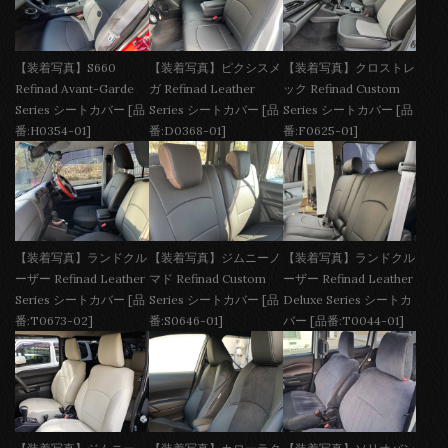
【装着写真】S660
【装着写真】ピクシスメ
【装着写真】クロストレ
Refinad Avant-Garde
ガ Refinad Leather
ック Refinad Custom
Series シートカバー [品
Series シートカバー [品
Series シートカバー [品
番:H0354-01]
番:D0368-01]
番:F0625-01]
【装着写真】ランドクル
【装着写真】ジムニーノ
【装着写真】ランドクル
ーザー Refinad Leather
マド Refinad Custom
ーザー Refinad Leather
Series シートカバー [品
Series シートカバー [品
Deluxe Series シートカ
番:T0673-02]
番:S0646-01]
バー [品番:T0044-01]