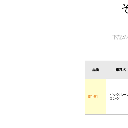
下記の
品番
車種名
ビッグホー
IS1-01
ロング