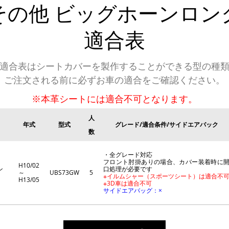
その他
ビッグホーンロン
適合表
適合表はシートカバーを製作することができる型の種
ご注文される前に必ずお車の適合をご確認ください。
※本革シートには適合不可となります。
人
年式
型式
グレード/適合条件/サイドエアバック
数
・全グレード対応
フロント肘掛ありの場合、カバー装着時に
H10/02
ン
口処理が必要です
～
UBS73GW
5
※イルムシャー（スポーツシート）は適合不
H13/05
※3D車は適合不可
サイドエアバッグ：×