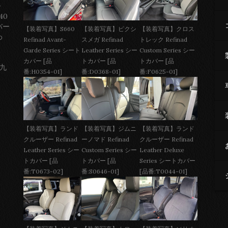
ー
40
バー
【装着写真】S660
【装着写真】ピクシ
【装着写真】クロス
わ
Refinad Avant-
スメガ Refinad
トレック Refinad
Garde Series シート
Leather Series シー
Custom Series シー
カバー [品
トカバー [品
トカバー [品
 九
番:H0354-01]
番:D0368-01]
番:F0625-01]
【装着写真】ジムニ
【装着写真】ランド
【装着写真】ランド
ーノマド Refinad
クルーザー Refinad
クルーザー Refinad
Custom Series シー
Leather Deluxe
Leather Series シー
トカバー [品
Series シートカバー
トカバー [品
番:S0646-01]
[品番:T0044-01]
番:T0673-02]