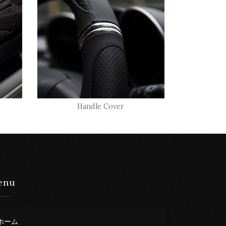
Handle Cover
enu
ホーム