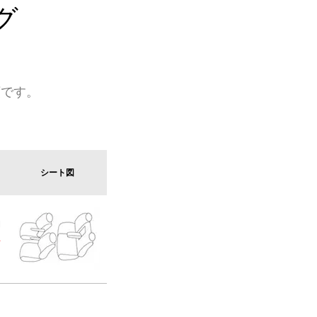
グ
類です。
シート図
開
可