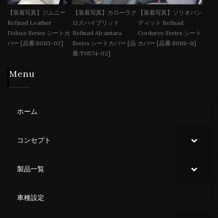
【装着写真】ジムニー
【装着写真】カローラク
【装着写真】ソリオバン
Refinad Leather
ロスハイブリッド
ディット Refinad
Deluxe Series シートカ
Refinad Alcantara
Corduroy Series シート
バー [品番:S0113-02]
Series シートカバー [品
カバー [品番:S0116-11]
番:T0574-02]
Menu
ホーム
コンセプト
製品一覧
車種設定