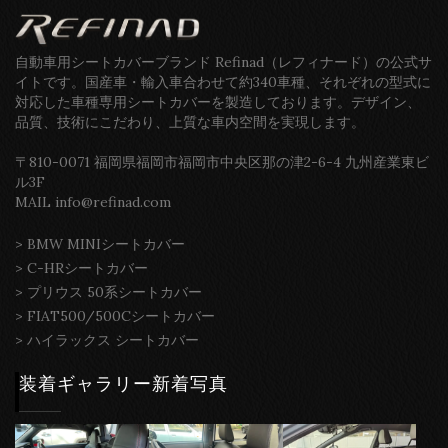
自動車用シートカバーブランド Refinad（レフィナード）の公式サ
イトです。国産車・輸入車合わせて約340車種、それぞれの型式に
対応した車種専用シートカバーを製造しております。デザイン、
品質、技術にこだわり、上質な車内空間を実現します。
〒810-0071 福岡県福岡市福岡市中央区那の津2-6-4 九州産業東ビ
ル3F
MAIL info@refinad.com
>
BMW MINIシートカバー
>
C-HRシートカバー
>
プリウス 50系シートカバー
>
FIAT500/500Cシートカバー
>
ハイラックス シートカバー
装着ギャラリー新着写真