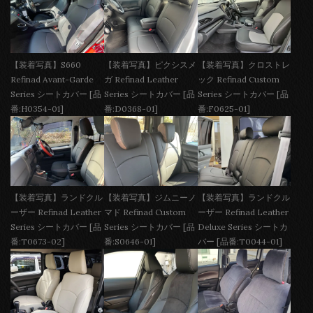
【装着写真】S660
【装着写真】ピクシスメ
【装着写真】クロストレ
Refinad Avant-Garde
ガ Refinad Leather
ック Refinad Custom
Series シートカバー [品
Series シートカバー [品
Series シートカバー [品
番:H0354-01]
番:D0368-01]
番:F0625-01]
【装着写真】ランドクル
【装着写真】ジムニーノ
【装着写真】ランドクル
ーザー Refinad Leather
マド Refinad Custom
ーザー Refinad Leather
Series シートカバー [品
Series シートカバー [品
Deluxe Series シートカ
番:T0673-02]
番:S0646-01]
バー [品番:T0044-01]