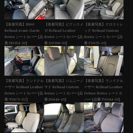
【装着写真】S660
【装着写真】ピクシスメ
【装着写真】クロストレ
Refinad Avant-Garde
ガ Refinad Leather
ック Refinad Custom
Series シートカバー [品
Series シートカバー [品
Series シートカバー [品
番:H0354-01]
番:D0368-01]
番:F0625-01]
【装着写真】ランドクル
【装着写真】ジムニーノ
【装着写真】ランドクル
ーザー Refinad Leather
マド Refinad Custom
ーザー Refinad Leather
Series シートカバー [品
Series シートカバー [品
Deluxe Series シートカ
番:T0673-02]
番:S0646-01]
バー [品番:T0044-01]