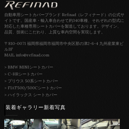
自動車用シートカバーブランド Refinad（レフィナード）の公式サ
イトです。国産車・輸入車合わせて約340車種、それぞれの型式に
対応した車種専用シートカバーを製造しております。デザイン、
品質、技術にこだわり、上質な車内空間を実現します。
〒810-0071 福岡県福岡市福岡市中央区那の津2-6-4 九州産業東ビ
ル3F
MAIL info@refinad.com
>
BMW MINIシートカバー
>
C-HRシートカバー
>
プリウス 50系シートカバー
>
FIAT500/500Cシートカバー
>
ハイラックス シートカバー
装着ギャラリー新着写真