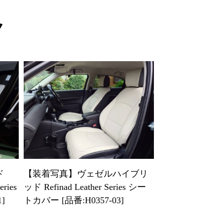
ク
ド
【装着写真】ヴェゼルハイブリ
eries
ッド Refinad Leather Series シー
]
トカバー [品番:H0357-03]