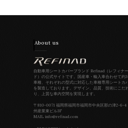
About us
自動車用シートカバーブランド Refinad（レフィナ
ド）の公式サイトです。国産車・輸入車合わせて約3
車種、それぞれの型式に対応した車種専用シートカ
を製造しております。デザイン、品質、技術にこだ
り、上質な車内空間を実現します。
〒810-0071 福岡県福岡市福岡市中央区那の津2-6-4
州産業東ビル3F
MAIL info@refinad.com