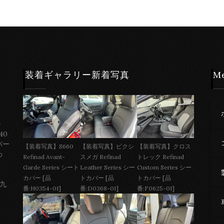
装着ギャラリー新着写真
M
ー
40
バー
【装着写真】S660
【装着写真】ピクシ
【装着写真】クロス
わ
Refinad Avant-
スメガ Refinad
トレック Refinad
Garde Series シート
Leather Series シー
Custom Series シー
カバー [品
トカバー [品
トカバー [品
 九
番:H0354-01]
番:D0368-01]
番:F0625-01]