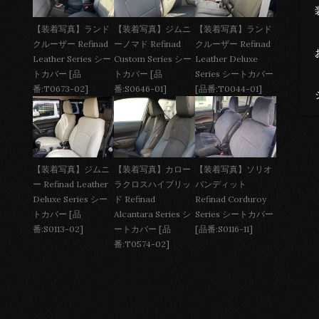
【装着写真】ジムニ
【装着写真】ランド
【装着写真】ランド
ーノマド Refinad
クルーザー Refinad
クルーザー Refinad
Custom Series シー
Leather Deluxe
Leather Series シー
トカバー [品
Series シートカバー
トカバー [品
番:S0646-01]
[品番:T0044-01]
番:T0673-02]
【装着写真】ジムニ
【装着写真】カロー
【装着写真】ソリオ
ー Refinad Leather
ラクロスハイブリッ
バンディット
Deluxe Series シー
ド Refinad
Refinad Corduroy
トカバー [品
Alcantara Series シ
Series シートカバー
番:S0113-02]
ートカバー [品
[品番:S0116-11]
番:T0574-02]