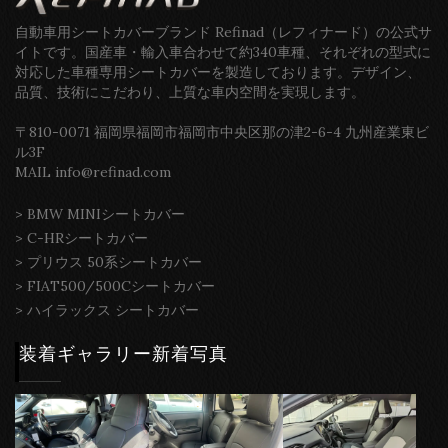
自動車用シートカバーブランド Refinad（レフィナード）の公式サ
イトです。国産車・輸入車合わせて約340車種、それぞれの型式に
対応した車種専用シートカバーを製造しております。デザイン、
品質、技術にこだわり、上質な車内空間を実現します。
〒810-0071 福岡県福岡市福岡市中央区那の津2-6-4 九州産業東ビ
ル3F
MAIL info@refinad.com
>
BMW MINIシートカバー
>
C-HRシートカバー
>
プリウス 50系シートカバー
>
FIAT500/500Cシートカバー
>
ハイラックス シートカバー
装着ギャラリー新着写真