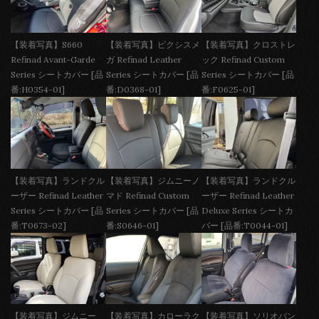
【装着写真】S660
【装着写真】ピクシスメ
【装着写真】クロストレ
Refinad Avant-Garde
ガ Refinad Leather
ック Refinad Custom
Series シートカバー [品
Series シートカバー [品
Series シートカバー [品
番:H0354-01]
番:D0368-01]
番:F0625-01]
【装着写真】ランドクル
【装着写真】ジムニーノ
【装着写真】ランドクル
ーザー Refinad Leather
マド Refinad Custom
ーザー Refinad Leather
Series シートカバー [品
Series シートカバー [品
Deluxe Series シートカ
番:T0673-02]
番:S0646-01]
バー [品番:T0044-01]
【装着写真】ジムニー
【装着写真】カローラク
【装着写真】ソリオバン