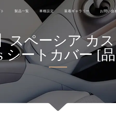
プト
製品一覧
車種設定
装着ギャラリー
お問い合
スペーシア カスタム 
ries シートカバー [品