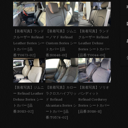
【装着写真】ジムニ
【装着写真】ランド
【装着写真】ランド
ーノマド Refinad
クルーザー Refinad
クルーザー Refinad
Custom Series シー
Leather Deluxe
Leather Series シー
トカバー [品
Series シートカバー
トカバー [品
番:S0646-01]
[品番:T0044-01]
番:T0673-02]
【装着写真】ジムニ
【装着写真】カロー
【装着写真】ソリオ
ー Refinad Leather
ラクロスハイブリッ
バンディット
Deluxe Series シー
ド Refinad
Refinad Corduroy
トカバー [品
Alcantara Series シ
Series シートカバー
番:S0113-02]
ートカバー [品
[品番:S0116-11]
番:T0574-02]