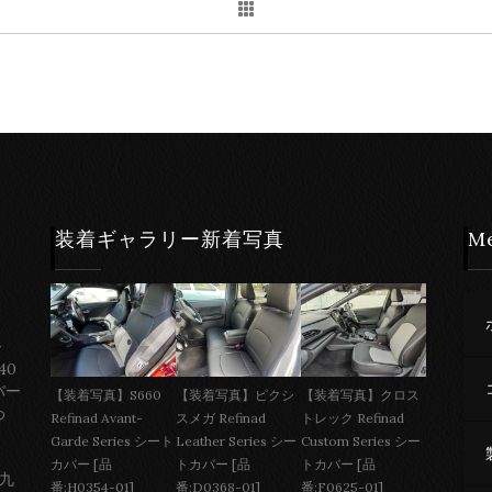
装着ギャラリー新着写真
M
ー
40
バー
【装着写真】S660
【装着写真】ピクシ
【装着写真】クロス
わ
Refinad Avant-
スメガ Refinad
トレック Refinad
Garde Series シート
Leather Series シー
Custom Series シー
カバー [品
トカバー [品
トカバー [品
 九
番:H0354-01]
番:D0368-01]
番:F0625-01]