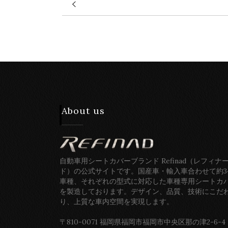
About us
自動車用シートカバーブランド Refinad（レフィナ
ド）の公式サイトです。国産車・輸入車合わせて約3
車種、それぞれの型式に対応した車種専用シートカ
を製造しております。デザイン、品質、技術にこだ
り、上質な車内空間を実現します。
〒810-0071 福岡県福岡市福岡市中央区那の津2-6-4