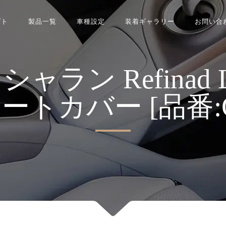
プト
製品一覧
車種設定
装着ギャラリー
お問い合
ン Refinad Leat
s シートカバー [品番:G