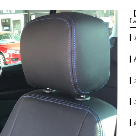
【
L
ー