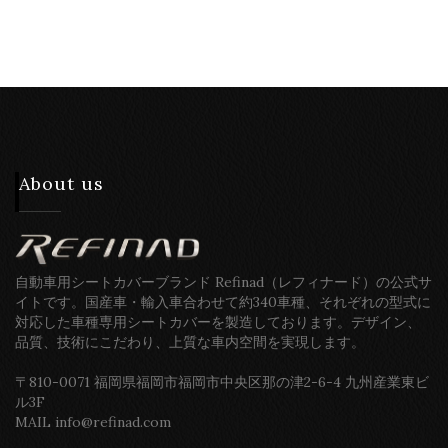
About us
自動車用シートカバーブランド Refinad（レフィナード）の公式サ
イトです。国産車・輸入車合わせて約340車種、それぞれの型式に
対応した車種専用シートカバーを製造しております。デザイン、
品質、技術にこだわり、上質な車内空間を実現します。
〒810-0071 福岡県福岡市福岡市中央区那の津2-6-4 九州産業東ビ
ル3F
MAIL info@refinad.com