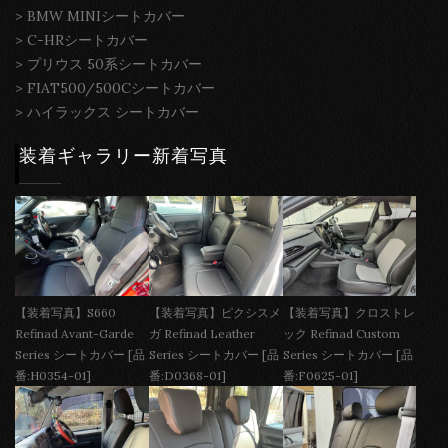
>
BMW MINIシートカバー
>
C-HRシートカバー
>
プリウス 50系シートカバー
>
FIAT500/500Cシートカバー
>
ハイラックス シートカバー
装着ギャラリー新着写真
【装着写真】S660
【装着写真】ピクシスメ
【装着写真】クロストレ
Refinad Avant-Garde
ガ Refinad Leather
ック Refinad Custom
Series シートカバー [品
Series シートカバー [品
Series シートカバー [品
番:H0354-01]
番:D0368-01]
番:F0625-01]