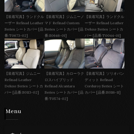
【装着写真】ランドクル
【装着写真】ジムニーノ
【装着写真】ランドクル
ーザー Refinad Leather
マド Refinad Custom
ーザー Refinad Leather
Series シートカバー [品
Series シートカバー [品
Deluxe Series シートカ
番:T0673-02]
番:S0646-01]
バー [品番:T0044-01]
【装着写真】ジムニー
【装着写真】カローラク
【装着写真】ソリオバン
Refinad Leather
ロスハイブリッド
ディット Refinad
Deluxe Series シートカ
Refinad Alcantara
Corduroy Series シート
バー [品番:S0113-02]
Series シートカバー [品
カバー [品番:S0116-11]
番:T0574-02]
Menu