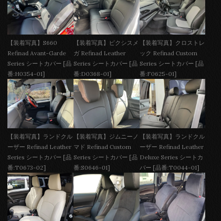
【装着写真】S660
【装着写真】ピクシスメ
【装着写真】クロストレ
Refinad Avant-Garde
ガ Refinad Leather
ック Refinad Custom
Series シートカバー [品
Series シートカバー [品
Series シートカバー [品
番:H0354-01]
番:D0368-01]
番:F0625-01]
【装着写真】ランドクル
【装着写真】ジムニーノ
【装着写真】ランドクル
ーザー Refinad Leather
マド Refinad Custom
ーザー Refinad Leather
Series シートカバー [品
Series シートカバー [品
Deluxe Series シートカ
番:T0673-02]
番:S0646-01]
バー [品番:T0044-01]