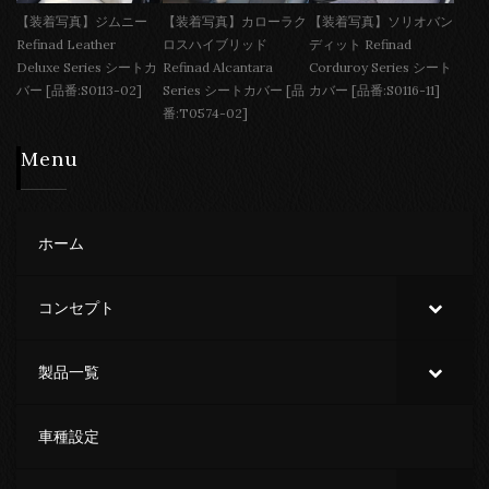
【装着写真】ジムニー
【装着写真】カローラク
【装着写真】ソリオバン
Refinad Leather
ロスハイブリッド
ディット Refinad
Deluxe Series シートカ
Refinad Alcantara
Corduroy Series シート
バー [品番:S0113-02]
Series シートカバー [品
カバー [品番:S0116-11]
番:T0574-02]
Menu
ホーム
コンセプト
製品一覧
車種設定