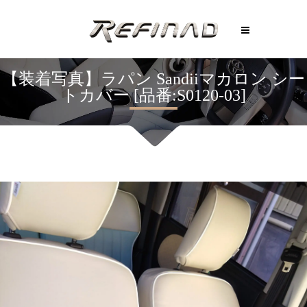
【装着写真】ラパン Sandiiマカロン シー
トカバー [品番:S0120-03]