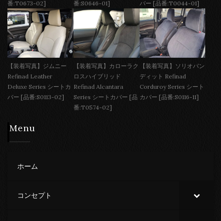
番:T0673-02]
番:S0646-01]
バー [品番:T0044-01]
【装着写真】ジムニー
【装着写真】カローラク
【装着写真】ソリオバン
Refinad Leather
ロスハイブリッド
ディット Refinad
Deluxe Series シートカ
Refinad Alcantara
Corduroy Series シート
バー [品番:S0113-02]
Series シートカバー [品
カバー [品番:S0116-11]
番:T0574-02]
Menu
ホーム
コンセプト