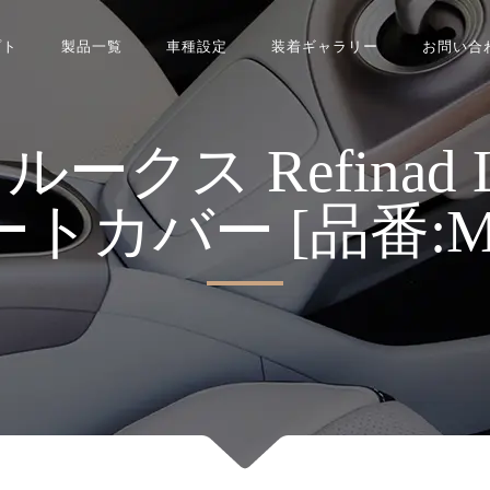
プト
製品一覧
車種設定
装着ギャラリー
お問い合
ス Refinad Leat
シートカバー [品番:MI