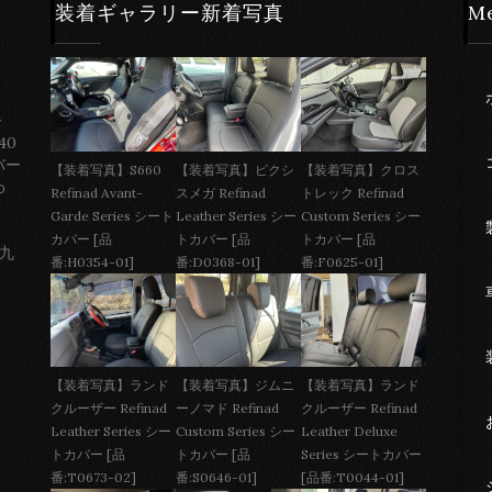
装着ギャラリー新着写真
M
ー
40
バー
【装着写真】S660
【装着写真】ピクシ
【装着写真】クロス
わ
Refinad Avant-
スメガ Refinad
トレック Refinad
Garde Series シート
Leather Series シー
Custom Series シー
カバー [品
トカバー [品
トカバー [品
 九
番:H0354-01]
番:D0368-01]
番:F0625-01]
【装着写真】ジムニ
【装着写真】ランド
【装着写真】ランド
ーノマド Refinad
クルーザー Refinad
クルーザー Refinad
Custom Series シー
Leather Deluxe
Leather Series シー
トカバー [品
Series シートカバー
トカバー [品
番:S0646-01]
[品番:T0044-01]
番:T0673-02]