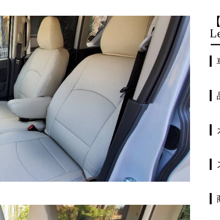
【
L
ー