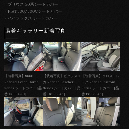
>
プリウス 50系シートカバー
>
FIAT500/500Cシートカバー
>
ハイラックス シートカバー
装着ギャラリー新着写真
【装着写真】S660
【装着写真】ピクシスメ
【装着写真】クロストレ
Refinad Avant-Garde
ガ Refinad Leather
ック Refinad Custom
Series シートカバー [品
Series シートカバー [品
Series シートカバー [品
番:H0354-01]
番:D0368-01]
番:F0625-01]