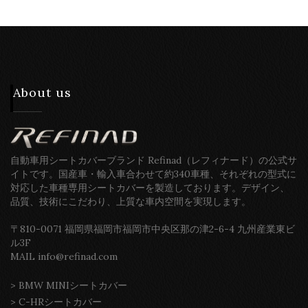
About us
自動車用シートカバーブランド Refinad（レフィナード）の公式サ
イトです。国産車・輸入車合わせて約340車種、それぞれの型式に
対応した車種専用シートカバーを製造しております。デザイン、
品質、技術にこだわり、上質な車内空間を実現します。
〒810-0071 福岡県福岡市福岡市中央区那の津2-6-4 九州産業東ビ
ル3F
MAIL info@refinad.com
>
BMW MINIシートカバー
>
C-HRシートカバー