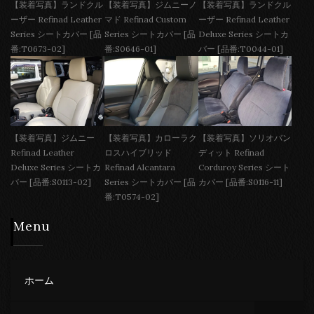
【装着写真】ランドクル
【装着写真】ジムニーノ
【装着写真】ランドクル
ーザー Refinad Leather
マド Refinad Custom
ーザー Refinad Leather
Series シートカバー [品
Series シートカバー [品
Deluxe Series シートカ
番:T0673-02]
番:S0646-01]
バー [品番:T0044-01]
【装着写真】ジムニー
【装着写真】カローラク
【装着写真】ソリオバン
Refinad Leather
ロスハイブリッド
ディット Refinad
Deluxe Series シートカ
Refinad Alcantara
Corduroy Series シート
バー [品番:S0113-02]
Series シートカバー [品
カバー [品番:S0116-11]
番:T0574-02]
Menu
ホーム