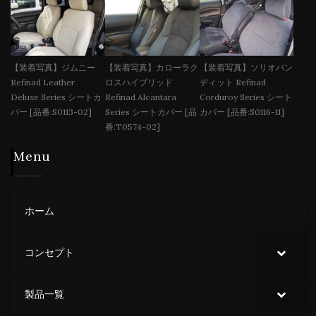
【装着写真】ジムニー
【装着写真】カローラク
【装着写真】ソリオバン
Refinad Leather
ロスハイブリッド
ディット Refinad
Deluxe Series シートカ
Refinad Alcantara
Corduroy Series シート
バー [品番:S0113-02]
Series シートカバー [品
カバー [品番:S0116-11]
番:T0574-02]
Menu
ホーム
コンセプト
製品一覧