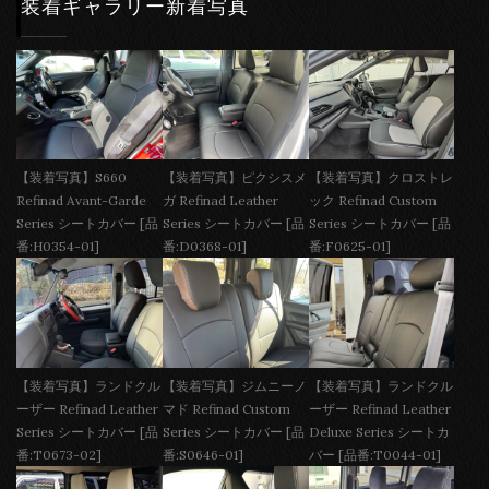
装着ギャラリー新着写真
【装着写真】S660
【装着写真】ピクシスメ
【装着写真】クロストレ
Refinad Avant-Garde
ガ Refinad Leather
ック Refinad Custom
Series シートカバー [品
Series シートカバー [品
Series シートカバー [品
番:H0354-01]
番:D0368-01]
番:F0625-01]
【装着写真】ランドクル
【装着写真】ジムニーノ
【装着写真】ランドクル
ーザー Refinad Leather
マド Refinad Custom
ーザー Refinad Leather
Series シートカバー [品
Series シートカバー [品
Deluxe Series シートカ
番:T0673-02]
番:S0646-01]
バー [品番:T0044-01]