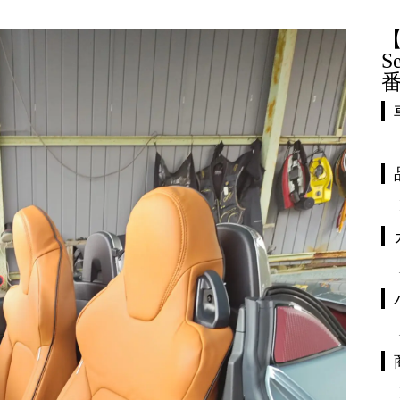
【
S
番