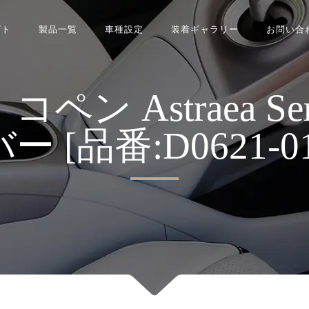
プト
製品一覧
車種設定
装着ギャラリー
お問い合
ン Astraea Se
ー [品番:D0621-01