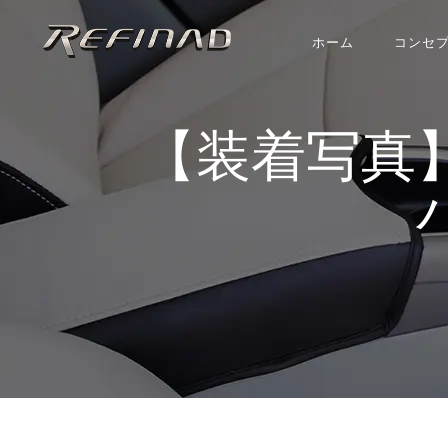
ホーム
コンセ
【装着写真】コペ
バ