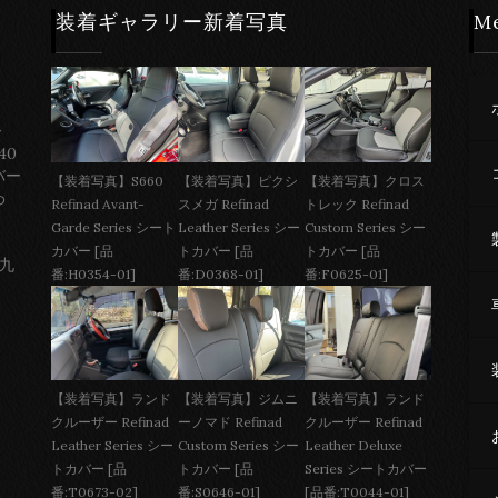
装着ギャラリー新着写真
M
ー
40
バー
【装着写真】S660
【装着写真】ピクシ
【装着写真】クロス
わ
Refinad Avant-
スメガ Refinad
トレック Refinad
Garde Series シート
Leather Series シー
Custom Series シー
カバー [品
トカバー [品
トカバー [品
 九
番:H0354-01]
番:D0368-01]
番:F0625-01]
【装着写真】ジムニ
【装着写真】ランド
【装着写真】ランド
ーノマド Refinad
クルーザー Refinad
クルーザー Refinad
Custom Series シー
Leather Deluxe
Leather Series シー
トカバー [品
Series シートカバー
トカバー [品
番:S0646-01]
[品番:T0044-01]
番:T0673-02]