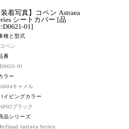
装着写真】コペン Astraea
eries シートカバー [品
:D0621-01]
車種と型式
コペン
品番
D0621-01
カラー
AS04キャメル
パイピングカラー
AP02ブラック
商品シリーズ
Refinad Astraea Series