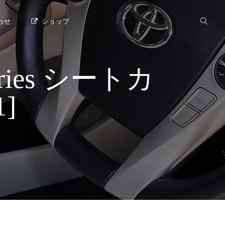
わせ
ショップ
ries シートカ
]