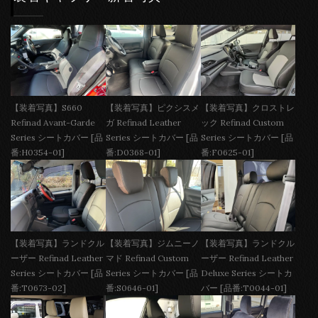
【装着写真】S660
【装着写真】ピクシスメ
【装着写真】クロストレ
Refinad Avant-Garde
ガ Refinad Leather
ック Refinad Custom
Series シートカバー [品
Series シートカバー [品
Series シートカバー [品
番:H0354-01]
番:D0368-01]
番:F0625-01]
【装着写真】ランドクル
【装着写真】ジムニーノ
【装着写真】ランドクル
ーザー Refinad Leather
マド Refinad Custom
ーザー Refinad Leather
Series シートカバー [品
Series シートカバー [品
Deluxe Series シートカ
番:T0673-02]
番:S0646-01]
バー [品番:T0044-01]