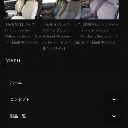
【装着写真】ジムニー
【装着写真】カローラク
【装着写真】ソリオバン
Refinad Leather
ロスハイブリッド
ディット Refinad
Deluxe Series シートカ
Refinad Alcantara
Corduroy Series シート
バー [品番:S0113-02]
Series シートカバー [品
カバー [品番:S0116-11]
番:T0574-02]
Menu
ホーム
コンセプト
製品一覧