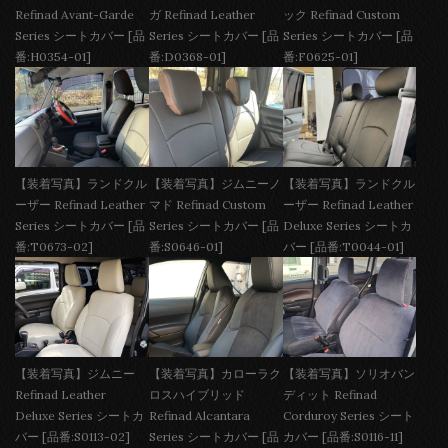
Refinad Avant-Garde
ガ Refinad Leather
ック Refinad Custom
Series シートカバー [品
Series シートカバー [品
Series シートカバー [品
番:H0354-01]
番:D0368-01]
番:F0625-01]
【装着写真】ランドクル
【装着写真】ジムニーノ
【装着写真】ランドクル
ーザー Refinad Leather
マド Refinad Custom
ーザー Refinad Leather
Series シートカバー [品
Series シートカバー [品
Deluxe Series シートカ
番:T0673-02]
番:S0646-01]
バー [品番:T0044-01]
【装着写真】ジムニー
【装着写真】カローラク
【装着写真】ソリオバン
Refinad Leather
ロスハイブリッド
ディット Refinad
Deluxe Series シートカ
Refinad Alcantara
Corduroy Series シート
バー [品番:S0113-02]
Series シートカバー [品
カバー [品番:S0116-11]