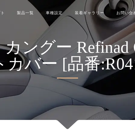
プト
製品一覧
車種設定
装着ギャラリー
お問い合
ー Refinad Cus
カバー [品番:R0416