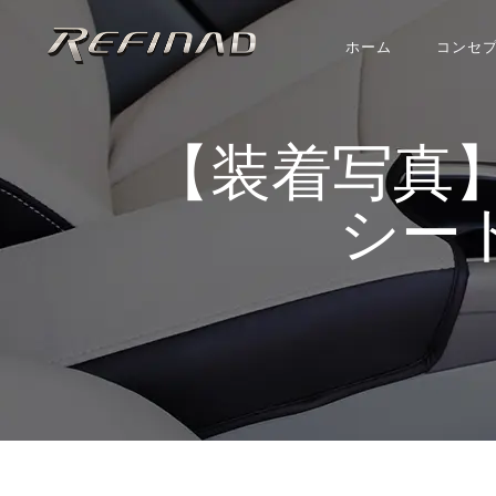
ホーム
コンセ
【装着写真】カング
シート