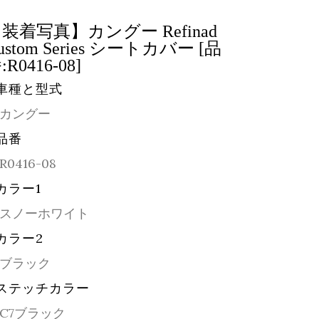
装着写真】カングー Refinad
ustom Series シートカバー [品
:R0416-08]
車種と型式
カングー
品番
R0416-08
カラー1
スノーホワイト
カラー2
ブラック
ステッチカラー
C7ブラック