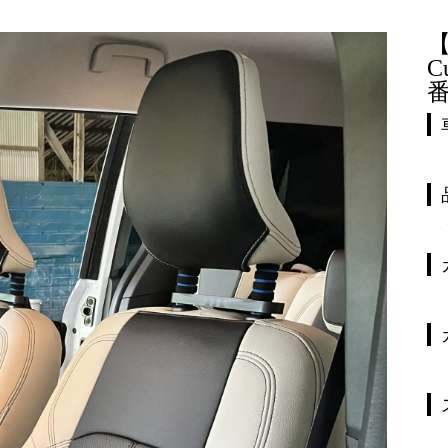
【
C
番