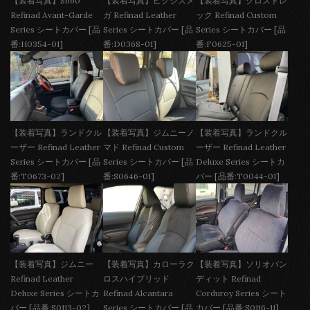
【装着写真】S660
【装着写真】ピクシスメ
【装着写真】クロストレ
Refinad Avant-Garde
ガ Refinad Leather
ック Refinad Custom
Series シートカバー [品
Series シートカバー [品
Series シートカバー [品
番:H0354-01]
番:D0368-01]
番:F0625-01]
【装着写真】ランドクル
【装着写真】ジムニーノ
【装着写真】ランドクル
ーザー Refinad Leather
マド Refinad Custom
ーザー Refinad Leather
Series シートカバー [品
Series シートカバー [品
Deluxe Series シートカ
番:T0673-02]
番:S0646-01]
バー [品番:T0044-01]
【装着写真】ジムニー
【装着写真】カローラク
【装着写真】ソリオバン
Refinad Leather
ロスハイブリッド
ディット Refinad
Deluxe Series シートカ
Refinad Alcantara
Corduroy Series シート
バー [品番:S0113-02]
Series シートカバー [品
カバー [品番:S0116-11]