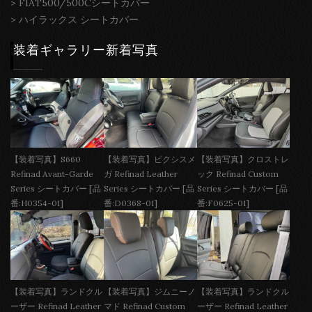
>
FIAT500/500Cシートカバー
>
ハイラックス シートカバー
装着ギャラリー新着写真
【装着写真】S660
【装着写真】ピクシスメ
【装着写真】クロストレ
Refinad Avant-Garde
ガ Refinad Leather
ック Refinad Custom
Series シートカバー [品
Series シートカバー [品
Series シートカバー [品
番:H0354-01]
番:D0368-01]
番:F0625-01]
【装着写真】ランドクル
【装着写真】ジムニーノ
【装着写真】ランドクル
ーザー Refinad Leather
マド Refinad Custom
ーザー Refinad Leather