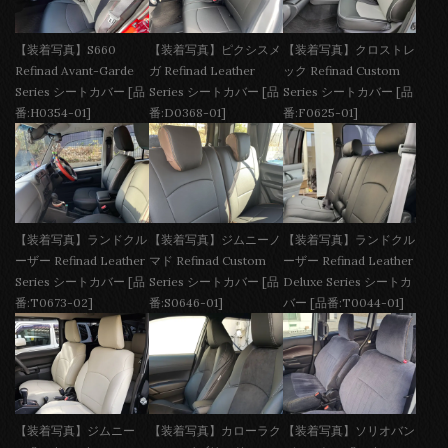
【装着写真】S660
【装着写真】ピクシスメ
【装着写真】クロストレ
Refinad Avant-Garde
ガ Refinad Leather
ック Refinad Custom
Series シートカバー [品
Series シートカバー [品
Series シートカバー [品
番:H0354-01]
番:D0368-01]
番:F0625-01]
【装着写真】ランドクル
【装着写真】ジムニーノ
【装着写真】ランドクル
ーザー Refinad Leather
マド Refinad Custom
ーザー Refinad Leather
Series シートカバー [品
Series シートカバー [品
Deluxe Series シートカ
番:T0673-02]
番:S0646-01]
バー [品番:T0044-01]
【装着写真】ジムニー
【装着写真】カローラク
【装着写真】ソリオバン