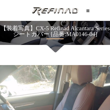
【装着写真】CX-5 Refinad Alcantara Series
シートカバー [品番:MA0146-04]