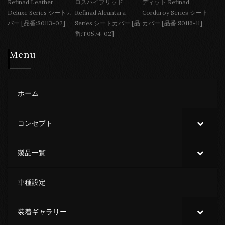
Refinad Leather
ロスハイブリッド
ディット Refinad
Deluxe Series シートカ
Refinad Alcantara
Corduroy Series シート
バー [品番:S0113-02]
Series シートカバー [品
カバー [品番:S0116-11]
番:T0574-02]
Menu
ホーム
コンセプト
製品一覧
車種設定
装着ギャラリー