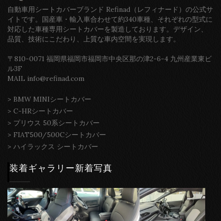
自動車用シートカバーブランド Refinad（レフィナード）の公式サ
イトです。国産車・輸入車合わせて約340車種、それぞれの型式に
対応した車種専用シートカバーを製造しております。デザイン、
品質、技術にこだわり、上質な車内空間を実現します。
〒810-0071 福岡県福岡市福岡市中央区那の津2-6-4 九州産業東ビ
ル3F
MAIL info@refinad.com
>
BMW MINIシートカバー
>
C-HRシートカバー
>
プリウス 50系シートカバー
>
FIAT500/500Cシートカバー
>
ハイラックス シートカバー
装着ギャラリー新着写真