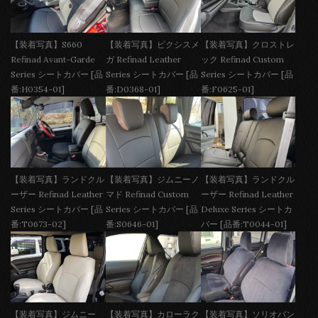
【装着写真】S660
【装着写真】ピクシスメ
【装着写真】クロストレ
Refinad Avant-Garde
ガ Refinad Leather
ック Refinad Custom
Series シートカバー [品
Series シートカバー [品
Series シートカバー [品
番:H0354-01]
番:D0368-01]
番:F0625-01]
【装着写真】ランドクル
【装着写真】ジムニーノ
【装着写真】ランドクル
ーザー Refinad Leather
マド Refinad Custom
ーザー Refinad Leather
Series シートカバー [品
Series シートカバー [品
Deluxe Series シートカ
番:T0673-02]
番:S0646-01]
バー [品番:T0044-01]
【装着写真】ジムニー
【装着写真】カローラク
【装着写真】ソリオバン