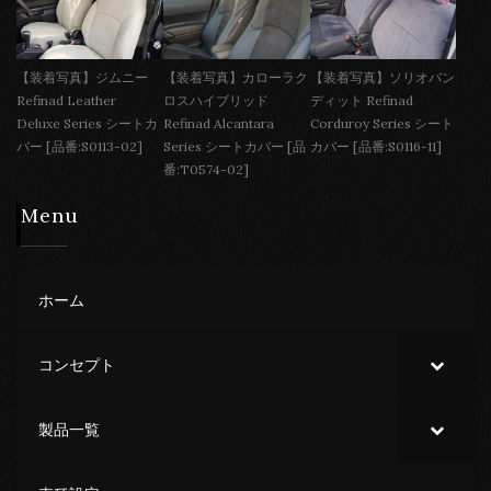
【装着写真】ジムニー
【装着写真】カローラク
【装着写真】ソリオバン
Refinad Leather
ロスハイブリッド
ディット Refinad
Deluxe Series シートカ
Refinad Alcantara
Corduroy Series シート
バー [品番:S0113-02]
Series シートカバー [品
カバー [品番:S0116-11]
番:T0574-02]
Menu
ホーム
コンセプト
製品一覧