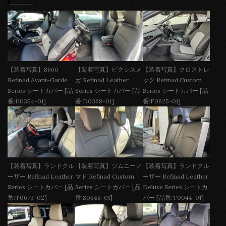
【装着写真】S660
【装着写真】ピクシスメ
【装着写真】クロストレ
Refinad Avant-Garde
ガ Refinad Leather
ック Refinad Custom
Series シートカバー [品
Series シートカバー [品
Series シートカバー [品
番:H0354-01]
番:D0368-01]
番:F0625-01]
【装着写真】ランドクル
【装着写真】ジムニーノ
【装着写真】ランドクル
ーザー Refinad Leather
マド Refinad Custom
ーザー Refinad Leather
Series シートカバー [品
Series シートカバー [品
Deluxe Series シートカ
番:T0673-02]
番:S0646-01]
バー [品番:T0044-01]