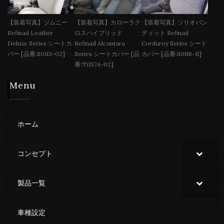
【装着写真】ジムニー
【装着写真】カローラク
【装着写真】ソリオバン
Refinad Leather
ロスハイブリッド
ディット Refinad
Deluxe Series シートカ
Refinad Alcantara
Corduroy Series シート
バー [品番:S0113-02]
Series シートカバー [品
カバー [品番:S0116-11]
番:T0574-02]
Menu
ホーム
コンセプト
製品一覧
車種設定