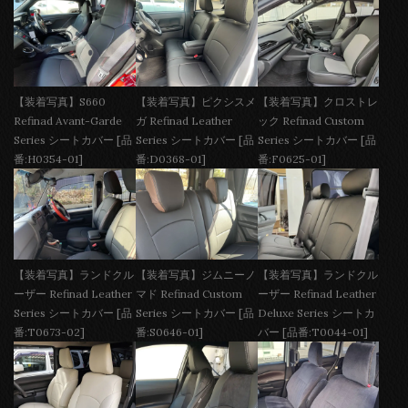
【装着写真】S660
【装着写真】ピクシスメ
【装着写真】クロストレ
Refinad Avant-Garde
ガ Refinad Leather
ック Refinad Custom
Series シートカバー [品
Series シートカバー [品
Series シートカバー [品
番:H0354-01]
番:D0368-01]
番:F0625-01]
【装着写真】ランドクル
【装着写真】ジムニーノ
【装着写真】ランドクル
ーザー Refinad Leather
マド Refinad Custom
ーザー Refinad Leather
Series シートカバー [品
Series シートカバー [品
Deluxe Series シートカ
番:T0673-02]
番:S0646-01]
バー [品番:T0044-01]