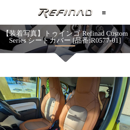
【装着写真】トゥインゴ Refinad Custom
Series シートカバー [品番:R0577-01]