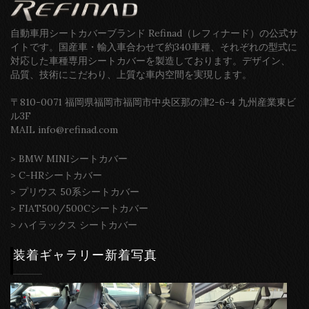
自動車用シートカバーブランド Refinad（レフィナード）の公式サ
イトです。国産車・輸入車合わせて約340車種、それぞれの型式に
対応した車種専用シートカバーを製造しております。デザイン、
品質、技術にこだわり、上質な車内空間を実現します。
〒810-0071 福岡県福岡市福岡市中央区那の津2-6-4 九州産業東ビ
ル3F
MAIL info@refinad.com
>
BMW MINIシートカバー
>
C-HRシートカバー
>
プリウス 50系シートカバー
>
FIAT500/500Cシートカバー
>
ハイラックス シートカバー
装着ギャラリー新着写真