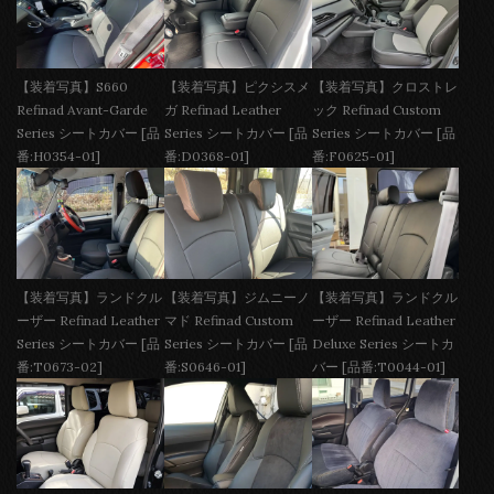
【装着写真】S660
【装着写真】ピクシスメ
【装着写真】クロストレ
Refinad Avant-Garde
ガ Refinad Leather
ック Refinad Custom
Series シートカバー [品
Series シートカバー [品
Series シートカバー [品
番:H0354-01]
番:D0368-01]
番:F0625-01]
【装着写真】ランドクル
【装着写真】ジムニーノ
【装着写真】ランドクル
ーザー Refinad Leather
マド Refinad Custom
ーザー Refinad Leather
Series シートカバー [品
Series シートカバー [品
Deluxe Series シートカ
番:T0673-02]
番:S0646-01]
バー [品番:T0044-01]