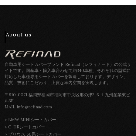
About us
自動車用シートカバーブランド Refinad（レフィナード）の公式サ
イトです。国産車・輸入車合わせて約340車種、それぞれの型式に
対応した車種専用シートカバーを製造しております。デザイン、
品質、技術にこだわり、上質な車内空間を実現します。
〒810-0071 福岡県福岡市福岡市中央区那の津2-6-4 九州産業東ビ
ル3F
MAIL info@refinad.com
>
BMW MINIシートカバー
>
C-HRシートカバー
>
プリウス 50系シートカバー