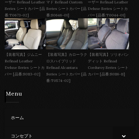
ーザー Refinad Leather
マド Refinad Custom
ーザー Refinad Leather
Series シートカバー [品
Series シートカバー [品
Deluxe Series シートカ
番:T0673-02]
番:S0646-01]
バー [品番:T0044-01]
【装着写真】ジムニー
【装着写真】カローラク
【装着写真】ソリオバン
Refinad Leather
ロスハイブリッド
ディット Refinad
Deluxe Series シートカ
Refinad Alcantara
Corduroy Series シート
バー [品番:S0113-02]
Series シートカバー [品
カバー [品番:S0116-11]
番:T0574-02]
Menu
ホーム
コンセプト