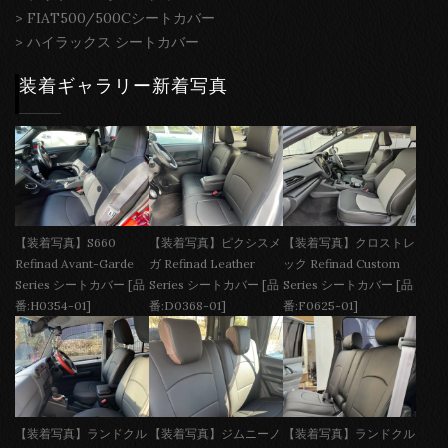
>
FIAT500/500Cシートカバー
>
ハイラックス シートカバー
装着ギャラリー新着写真
【装着写真】S660
【装着写真】ピクシスメ
【装着写真】クロストレ
Refinad Avant-Garde
ガ Refinad Leather
ック Refinad Custom
Series シートカバー [品
Series シートカバー [品
Series シートカバー [品
番:H0354-01]
番:D0368-01]
番:F0625-01]
【装着写真】ランドクル
【装着写真】ジムニーノ
【装着写真】ランドクル