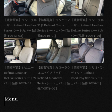
【装着写真】ランドクル
【装着写真】ジムニーノ
【装着写真】ランドクル
ーザー Refinad Leather
マド Refinad Custom
ーザー Refinad Leather
Series シートカバー [品
Series シートカバー [品
Deluxe Series シートカ
番:T0673-02]
番:S0646-01]
バー [品番:T0044-01]
【装着写真】ジムニー
【装着写真】カローラク
【装着写真】ソリオバン
Refinad Leather
ロスハイブリッド
ディット Refinad
Deluxe Series シートカ
Refinad Alcantara
Corduroy Series シート
バー [品番:S0113-02]
Series シートカバー [品
カバー [品番:S0116-11]
番:T0574-02]
Menu