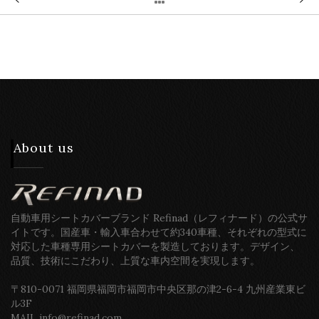
About us
自動車用シートカバーブランド Refinad（レフィナード）の公式サ
イトです。国産車・輸入車合わせて約340車種、それぞれの型式に
対応した車種専用シートカバーを製造しております。デザイン、
品質、技術にこだわり、上質な車内空間を実現します。
〒810-0071 福岡県福岡市福岡市中央区那の津2-6-4 九州産業東ビ
ル3F
MAIL info@refinad.com