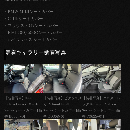
>
BMW MINIシートカバー
>
C-HRシートカバー
>
プリウス 50系シートカバー
>
FIAT500/500Cシートカバー
>
ハイラックス シートカバー
装着ギャラリー新着写真
【装着写真】S660
【装着写真】ピクシスメ
【装着写真】クロストレ
Refinad Avant-Garde
ガ Refinad Leather
ック Refinad Custom
Series シートカバー [品
Series シートカバー [品
Series シートカバー [品
番:H0354-01]
番:D0368-01]
番:F0625-01]