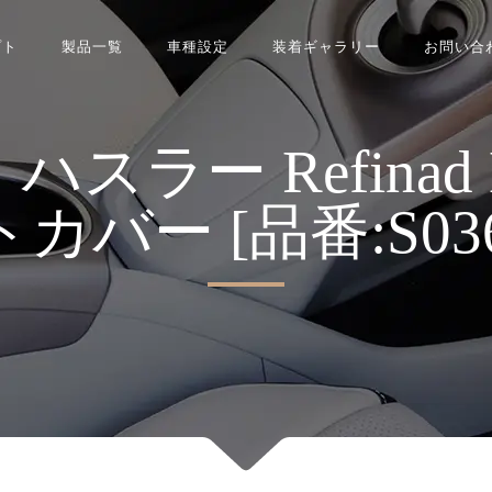
プト
製品一覧
車種設定
装着ギャラリー
お問い合
ー Refinad Leat
カバー [品番:S0360