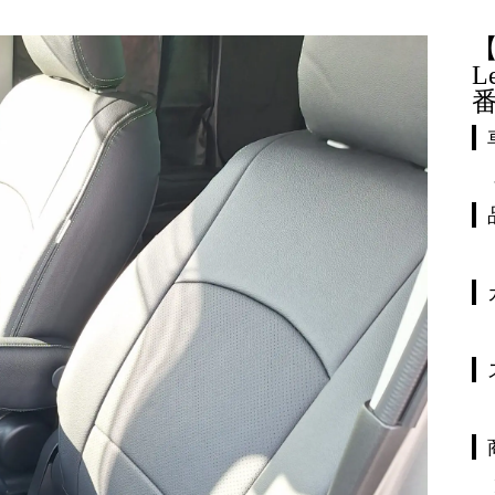
【
L
番