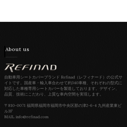
About us
自動車用シートカバーブランド Refinad（レフィナード）の公式サ
イトです。国産車・輸入車合わせて約340車種、それぞれの型式に
対応した車種専用シートカバーを製造しております。デザイン、
品質、技術にこだわり、上質な車内空間を実現します。
〒810-0071 福岡県福岡市福岡市中央区那の津2-6-4 九州産業東ビ
ル3F
MAIL info@refinad.com