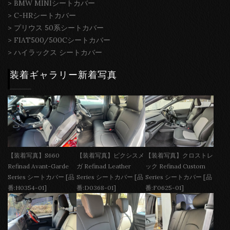
>
BMW MINIシートカバー
>
C-HRシートカバー
>
プリウス 50系シートカバー
>
FIAT500/500Cシートカバー
>
ハイラックス シートカバー
装着ギャラリー新着写真
【装着写真】S660
【装着写真】ピクシスメ
【装着写真】クロストレ
Refinad Avant-Garde
ガ Refinad Leather
ック Refinad Custom
Series シートカバー [品
Series シートカバー [品
Series シートカバー [品
番:H0354-01]
番:D0368-01]
番:F0625-01]