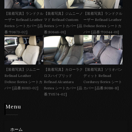
【装着写真】ランドクル
【装着写真】ジムニーノ
【装着写真】ランドクル
ーザー Refinad Leather
マド Refinad Custom
ーザー Refinad Leather
Series シートカバー [品
Series シートカバー [品
Deluxe Series シートカ
番:T0673-02]
番:S0646-01]
バー [品番:T0044-01]
【装着写真】ジムニー
【装着写真】カローラク
【装着写真】ソリオバン
Refinad Leather
ロスハイブリッド
ディット Refinad
Deluxe Series シートカ
Refinad Alcantara
Corduroy Series シート
バー [品番:S0113-02]
Series シートカバー [品
カバー [品番:S0116-11]
番:T0574-02]
Menu
ホーム