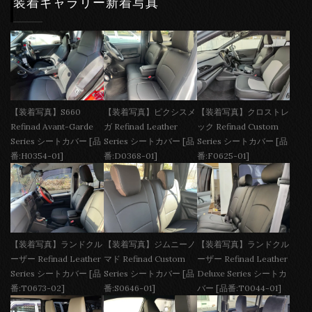
装着ギャラリー新着写真
【装着写真】S660
【装着写真】ピクシスメ
【装着写真】クロストレ
Refinad Avant-Garde
ガ Refinad Leather
ック Refinad Custom
Series シートカバー [品
Series シートカバー [品
Series シートカバー [品
番:H0354-01]
番:D0368-01]
番:F0625-01]
【装着写真】ランドクル
【装着写真】ジムニーノ
【装着写真】ランドクル
ーザー Refinad Leather
マド Refinad Custom
ーザー Refinad Leather
Series シートカバー [品
Series シートカバー [品
Deluxe Series シートカ
番:T0673-02]
番:S0646-01]
バー [品番:T0044-01]