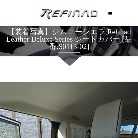
【装着写真】ジムニーシエラ Refinad
Leather Deluxe Series シートカバー [品
番:S0113-02]