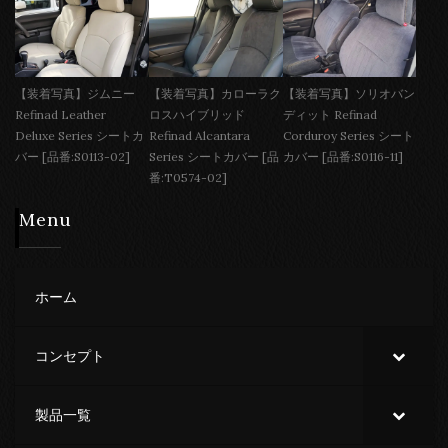
【装着写真】ジムニー
【装着写真】カローラク
【装着写真】ソリオバン
Refinad Leather
ロスハイブリッド
ディット Refinad
Deluxe Series シートカ
Refinad Alcantara
Corduroy Series シート
バー [品番:S0113-02]
Series シートカバー [品
カバー [品番:S0116-11]
番:T0574-02]
Menu
ホーム
コンセプト
製品一覧