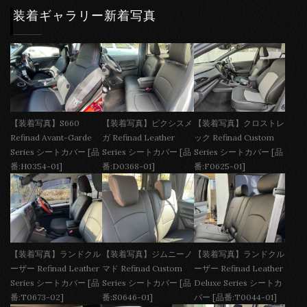
装着ギャラリー新着写真
【装着写真】S660
【装着写真】ピクシスメ
【装着写真】クロストレ
Refinad Avant-Garde
ガ Refinad Leather
ック Refinad Custom
Series シートカバー [品
Series シートカバー [品
Series シートカバー [品
番:H0354-01]
番:D0368-01]
番:F0625-01]
【装着写真】ランドクル
【装着写真】ジムニーノ
【装着写真】ランドクル
ーザー Refinad Leather
マド Refinad Custom
ーザー Refinad Leather
Series シートカバー [品
Series シートカバー [品
Deluxe Series シートカ
番:T0673-02]
番:S0646-01]
バー [品番:T0044-01]