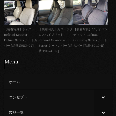
【装着写真】ジムニー
【装着写真】カローラク
【装着写真】ソリオバン
Refinad Leather
ロスハイブリッド
ディット Refinad
Deluxe Series シートカ
Refinad Alcantara
Corduroy Series シート
バー [品番:S0113-02]
Series シートカバー [品
カバー [品番:S0116-11]
番:T0574-02]
Menu
ホーム
コンセプト
製品一覧